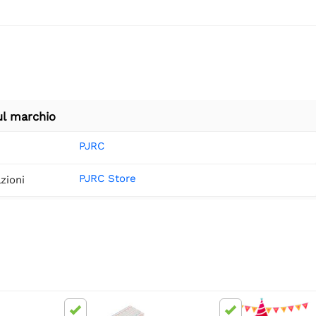
ul marchio
PJRC
PJRC Store
zioni