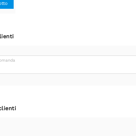
otto
ienti
domanda
clienti