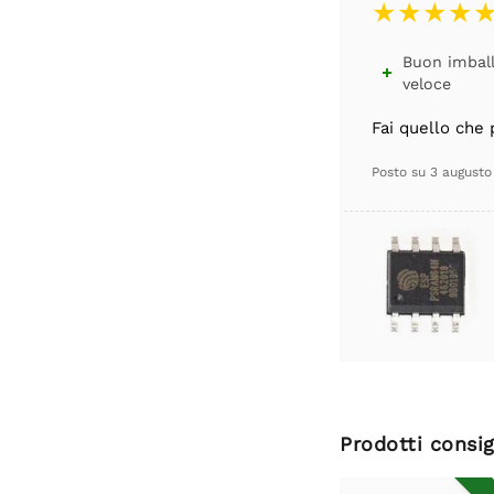
Buon imbal

veloce
Fai quello che
Posto su
3 augusto
Prodotti consig