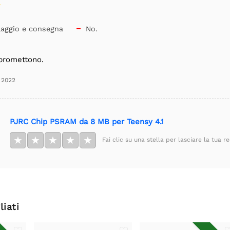
laggio e consegna
No.

 promettono.
 2022
PJRC Chip PSRAM da 8 MB per Teensy 4.1
★
★
★
★
★
Fai clic su una stella per lasciare la tua r
liati