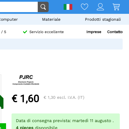
Computer
Materiale
Prodotti stagionali
Imprese
Contatto
/ 5
Servizio eccellente
€ 1,60
€ 1,30
escl. I.V.A. (IT)
Data di consegna prevista: martedì 11 augusto .
4
pieces
disponibile
%