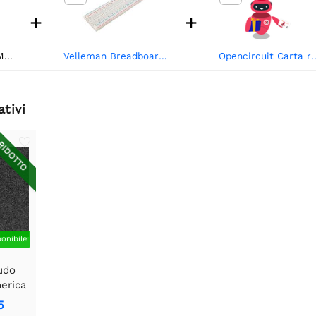
+
+
.1
Velleman Breadboard 830 punti - bianco
Opencircuit Ca
ativi
IDOTTO
ponibile
udo
erica
RAM -
5
z