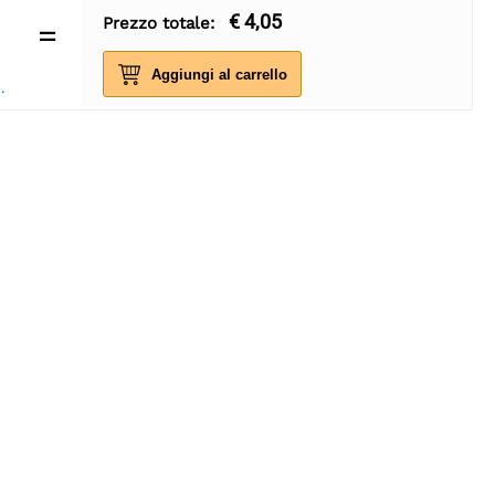
€ 4,05
Prezzo totale:
=
Aggiungi al carrello
rta regalo