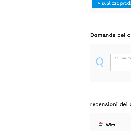
Visualizza prod
Domande dei cl
Q
Fai una 
recensioni dei 
Wim