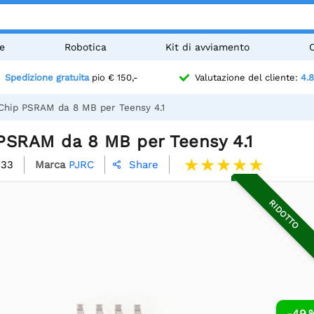
e
Robotica
Kit di avviamento
Spedizione gratuita
pio € 150,-
Valutazione del cliente:
4.8
Chip PSRAM da 8 MB per Teensy 4.1
PSRAM da 8 MB per Teensy 4.1
533
Marca
PJRC
Share

RIDOTTO
-49 