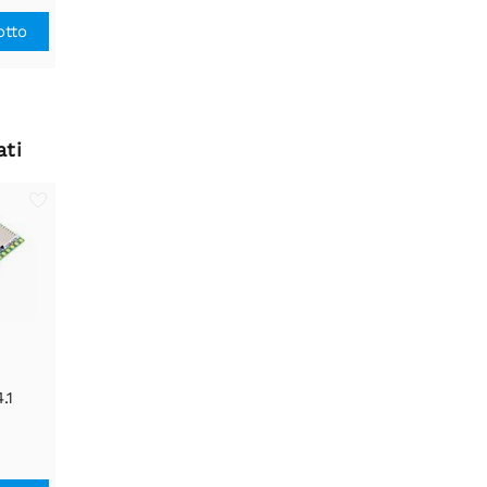
otto
ati
.1