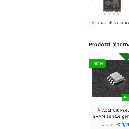
PJRC Chip PSRAM da 8 MB per Teensy 4

Prodotti altern
R
-49 %
dis
Adafruit Pse
SRAM seriale gen
da 64 Mbit - PS
€ 1,2
€ 2,45
3,3 V 133 MH