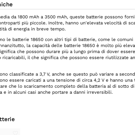
niche
edia da 1800 mAh a 3500 mAh, queste batterie possono forni
ontroparti più piccole. Inoltre, hanno un'elevata velocità di sc
tità di energia in breve tempo.
 le batterie 18650 con altri tipi di batterie, come le comuni
Innanzitutto, la capacità delle batterie 18650 è molto più eleva
significa che possono durare più a lungo prima di dover essere ri
 ricaricabili, il che significa che possono essere riutilizzate 
ono classificate a 3,7 V, anche se questo può variare a secon
sono essere caricati a una tensione di circa 4,2 V e hanno una 
are che lo scaricamento completo della batteria al di sotto d
a e in alcuni casi anche portare a danni irreversibili.
tterie