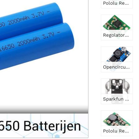
Pololu Regolatore di tensione step-up/discendente 5V, 4A S13V30F5
Regolatore di tensione step-up Pololu 5V U1V10F5
Opencircuit Modulo convertitore boost 5V - 35V XL6009
Sparkfun Portabatteria - 18650 (PTH)
Pololu Regolatore di tensione step-up/step-down 5V, 1A S13V10F5