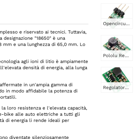
Opencircuit Convertitore step-down e step-up da 3,3 V
plesso e riservato ai tecnici. Tuttavia,
La designazione "18650" è una
i 18 mm e una lunghezza di 65,0 mm. Lo
Pololu Regolatore di tensione step-up/discendente da 5 V, 1,5 A S13V15F5
tecnologia agli ioni di litio è ampiamente
l'elevata densità di energia, alla lunga
e affermate in un'ampia gamma di
Regolatore di tensione step-down Pololu 3,3 V, 300 mA D24V3F3
do in modo affidabile la potenza di
rtatili.
la loro resistenza e l'elevata capacità,
bike alle auto elettriche a tutti gli
à di energia li rende ideali per
ono diventate silenziosamente