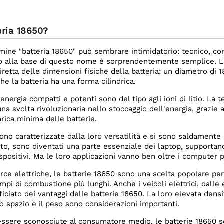
eria 18650?
ermine "batteria 18650" può sembrare intimidatorio: tecnico, com
etto alla base di questo nome è sorprendentemente semplice. 
iretta delle dimensioni fisiche della batteria: un diametro d
 che la batteria ha una forma cilindrica.
energia compatti e potenti sono del tipo agli ioni di litio. La 
a svolta rivoluzionaria nello stoccaggio dell'energia, grazie al
arica minima delle batterie.
ono caratterizzate dalla loro versatilità e si sono saldament
nto, sono diventati una parte essenziale dei laptop, supportan
spositivi. Ma le loro applicazioni vanno ben oltre i computer po
ce elettriche, le batterie 18650 sono una scelta popolare per 
i di combustione più lunghi. Anche i veicoli elettrici, dalle e-
iciato dei vantaggi delle batterie 18650. La loro elevata densit
 lo spazio e il peso sono considerazioni importanti.
sere sconosciute al consumatore medio, le batterie 18650 s