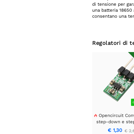
di tensione per gar
una batteria 18650
consentano una tens
Regolatori di t
Opencircuit Conv

step-down e ste
3,3 V
€ 1,30
€ 2,