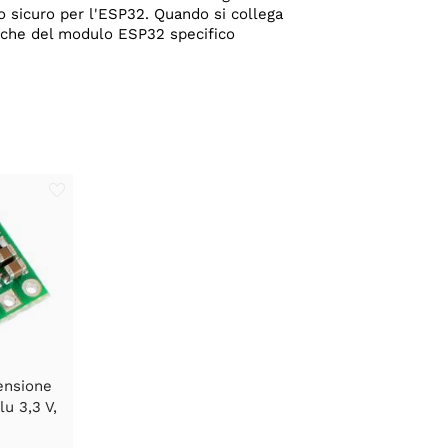
lo sicuro per l'ESP32. Quando si collega
fiche del modulo ESP32 specifico
ensione
u 3,3 V,
V3F3