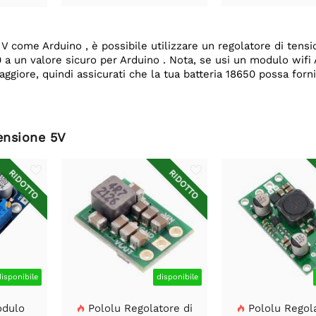
 5 V come Arduino , è possibile utilizzare un regolatore di ten
0 a un valore sicuro per Arduino . Nota, se usi un modulo wifi A
giore, quindi assicurati che la tua batteria 18650 possa forn
tensione 5V
RIDOTTO
RIDOTTO
disponibile
disponibile
odulo
Pololu Regolatore di
Pololu Regola

