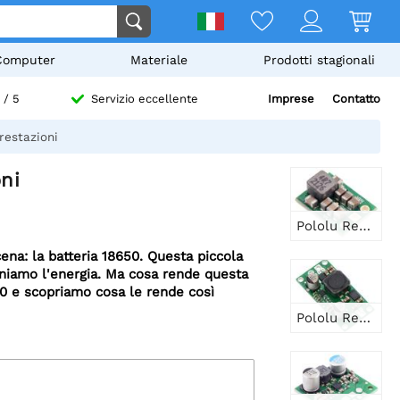
Computer
Materiale
Prodotti stagionali
Imprese
Contatto
/ 5
Servizio eccellente
restazioni
ni
Pololu Regolatore di tensione step-up/step-down 5V, 2A S13V20F5
ena: la batteria 18650. Questa piccola
iniamo l'energia. Ma cosa rende questa
50 e scopriamo cosa le rende così
Pololu Regolatore di tensione step-up/discendente 5V S18V20F5