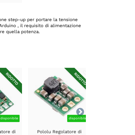
sione step-up per portare la tensione
rduino , il requisito di alimentazione
ire quella potenza.
RIDOTTO
RIDOTTO

disponibile
disponibile
tore di
Pololu Regolatore di
Regolatore di 