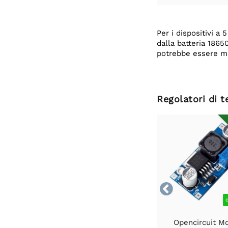
Per i dispositivi a
dalla batteria 1865
potrebbe essere mag
Regolatori di 

Opencircuit M