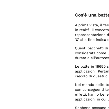
Cos'è una batt
A prima vista, il t
in realtà, il conc
rappresentazione d
'0' alla fine indica
Questi pacchetti di 
considerata come un
durata e all'autosc
Le batterie 18650 s
applicazioni. Perta
calcolo di questi di
Nel mondo delle tor
con conseguenti temp
effetti, hanno benef
applicazioni in cui
Sebbene possano es