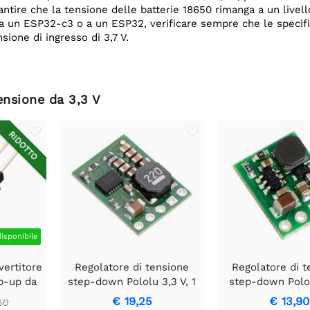
antire che la tensione delle batterie 18650 rimanga a un livel
 a un ESP32-c3 o a un ESP32, verificare sempre che le speci
ione di ingresso di 3,7 V.
ensione da 3,3 V
RIDOTTO
disponibile
ertitore
Regolatore di tensione
Regolatore di t
p-up da
step-down Pololu 3,3 V, 1
step-down Polol
A D24V10F3
300 mA D24
€ 19,25
€ 13,90
60