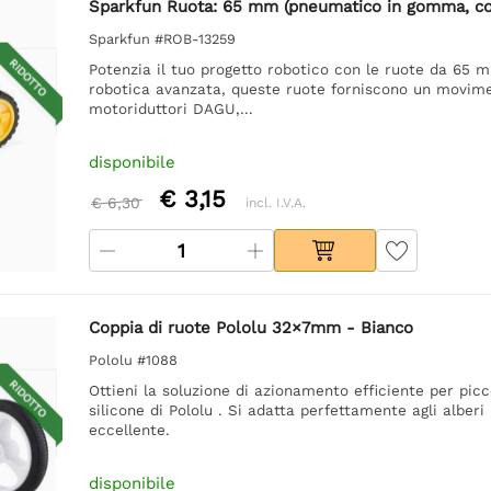
Sparkfun Ruota: 65 mm (pneumatico in gomma, co
Sparkfun #ROB-13259
RIDOTTO
Potenzia il tuo progetto robotico con le ruote da 65 mm
robotica avanzata, queste ruote forniscono un movimen
motoriduttori DAGU,...
disponibile
€ 3,15
€ 6,30
incl. I.V.A.
Coppia di ruote Pololu 32×7mm - Bianco
Pololu #1088
RIDOTTO
Ottieni la soluzione di azionamento efficiente per picc
silicone di Pololu . Si adatta perfettamente agli alber
eccellente.
disponibile