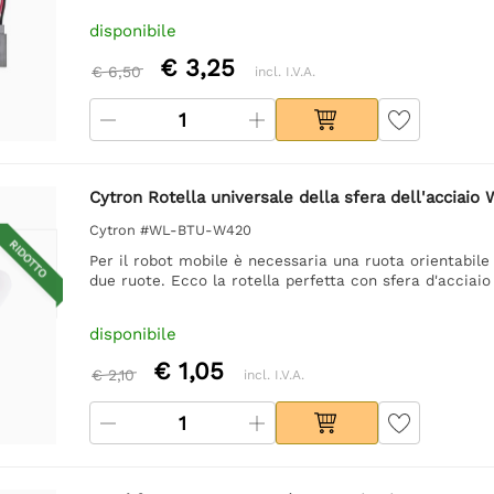
disponibile
€ 3,25
€ 6,50
incl. I.V.A.
Cytron Rotella universale della sfera dell'acciaio
Cytron #WL-BTU-W420
RIDOTTO
Per il robot mobile è necessaria una ruota orientabile 
due ruote. Ecco la rotella perfetta con sfera d'acciaio 
disponibile
€ 1,05
€ 2,10
incl. I.V.A.