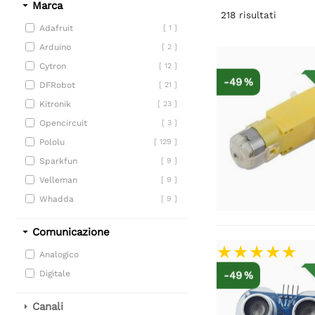
Marca
218
risultati
Adafruit
[ 1 ]
Arduino
[ 2 ]
Cytron
[ 12 ]
-49 %
DFRobot
[ 21 ]
Kitronik
[ 23 ]
Opencircuit
[ 3 ]
Pololu
[ 129 ]
Sparkfun
[ 9 ]
Velleman
[ 9 ]
Whadda
[ 9 ]
Comunicazione
Analogico
Digitale
-49 %
Canali