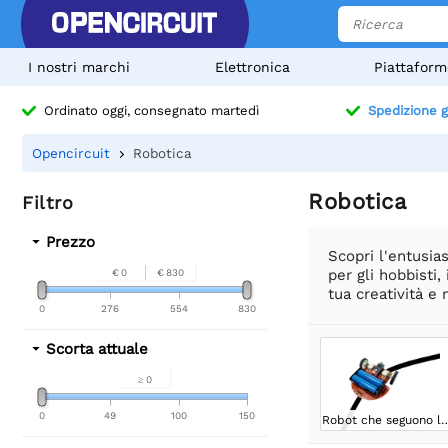
I nostri marchi
Elettronica
Piattaform
Ordinato oggi, consegnato martedì
Spedizione g
Opencircuit
Robotica
Robotica
Filtro
Prezzo
Scopri l'entusia
per gli hobbisti,
€ 0
€ 830
tua creatività e 
0
276
554
830
Scorta attuale
≥ 0
0
49
100
150
Robot che seguono 