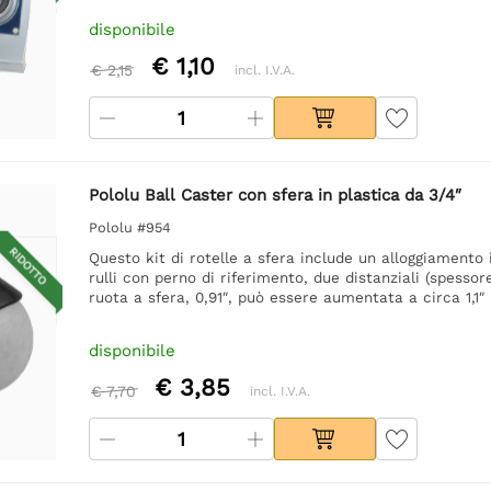
disponibile
€ 1,10
€ 2,15
incl. I.V.A.
Pololu Ball Caster con sfera in plastica da 3/4″
Pololu #954
RIDOTTO
Questo kit di rotelle a sfera include un alloggiamento 
rulli con perno di riferimento, due distanziali (spessore 
ruota a sfera, 0,91″, può essere aumentata a circa 1,1″ u
disponibile
€ 3,85
€ 7,70
incl. I.V.A.