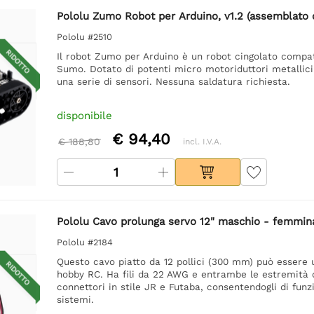
Pololu Zumo Robot per Arduino, v1.2 (assemblato 
Pololu #2510
RIDOTTO
Il robot Zumo per Arduino è un robot cingolato compatt
Sumo. Dotato di potenti micro motoriduttori metallici 
una serie di sensori. Nessuna saldatura richiesta.
disponibile
€ 94,40
€ 188,80
incl. I.V.A.
Pololu Cavo prolunga servo 12" maschio - femmin
Pololu #2184
Questo cavo piatto da 12 pollici (300 mm) può essere u
RIDOTTO
hobby RC. Ha fili da 22 AWG e entrambe le estremità 
connettori in stile JR e Futaba, consentendogli di fun
sistemi.