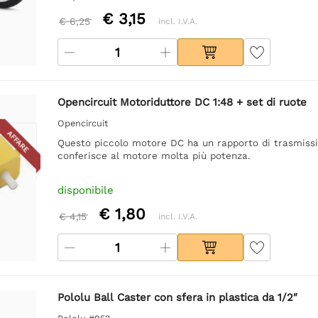
€ 3,15
€ 6,25
incl. I.V.A.
Opencircuit Motoriduttore DC 1:48 + set di ruote
Opencircuit
AFFARE
Questo piccolo motore DC ha un rapporto di trasmission
conferisce al motore molta più potenza.
disponibile
€ 1,80
€ 4,15
incl. I.V.A.
Pololu Ball Caster con sfera in plastica da 1/2″