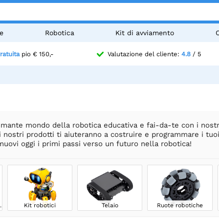
e
Robotica
Kit di avviamento
ratuita
pio € 150,-
Valutazione del cliente:
4.8
/ 5
smante mondo della robotica educativa e fai-da-te con i nostri k
 i nostri prodotti ti aiuteranno a costruire e programmare i tuo
muovi oggi i primi passi verso un futuro nella robotica!
la linea
Kit robotici
Telaio
Ruote robotiche