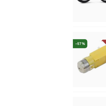
-57 %