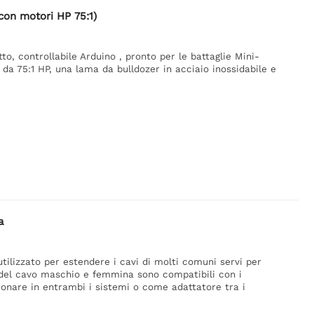
con motori HP 75:1)
o, controllabile Arduino , pronto per le battaglie Mini-
da 75:1 HP, una lama da bulldozer in acciaio inossidabile e
a
tilizzato per estendere i cavi di molti comuni servi per
del cavo maschio e femmina sono compatibili con i
zionare in entrambi i sistemi o come adattatore tra i