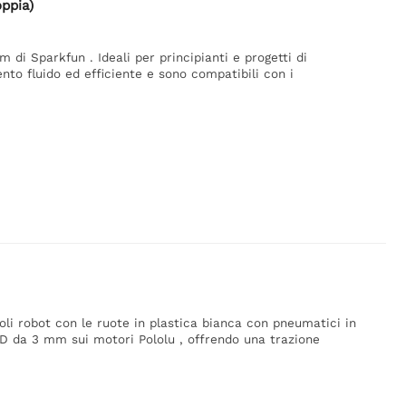
ppia)
 di Sparkfun . Ideali per principianti e progetti di
to fluido ed efficiente e sono compatibili con i
oli robot con le ruote in plastica bianca con pneumatici in
i D da 3 mm sui motori Pololu , offrendo una trazione