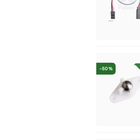
-50 %