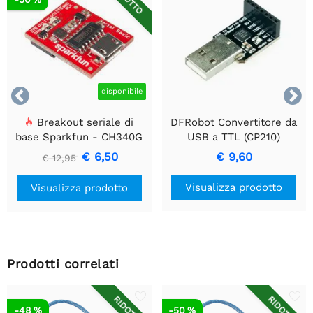


disponibile
Breakout seriale di
DFRobot Convertitore da
base Sparkfun - CH340G
USB a TTL (CP210)
€ 6,50
€ 9,60
€ 12,95
Visualizza prodotto
Visualizza prodotto
Prodotti correlati
RIDOTTO
RIDOTTO
-48 %
-50 %