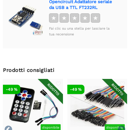
Opencircuit Adattatore seriale
da USB a TTL FT232RL
★
★
★
★
★
Fai clic su una stella per lasciare la
tua recensione
Prodotti consigliati
RIDOTTO
RIDOTTO
-49 %
-49 %


disponibile
disponibile