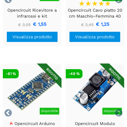
Opencircuit Ricevitore a
Opencircuit Cavo piatto 20
infrarossi e kit
cm Maschio-Femmina 40
telecomando
pezzi
€ 1,55
€ 1,25
€ 3,05
€ 2,45
Visualizza prodotto
Visualizza prodotto
RIDOTTO
RIDOTTO
-81 %
-49 %


disponibile
disponibile
Opencircuit Arduino
Opencircuit Modulo