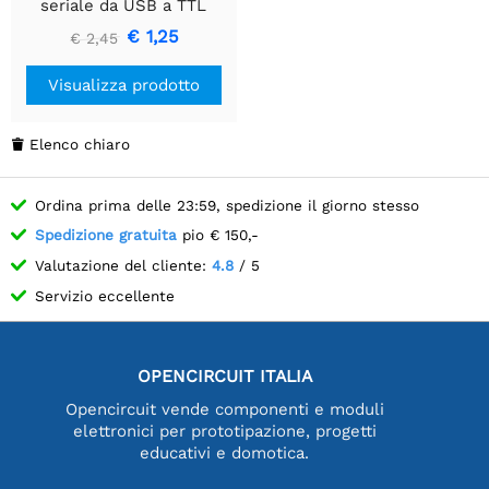
seriale da USB a TTL
FT232RL
€ 1,25
€ 2,45
Visualizza prodotto
Elenco chiaro

Ordina prima delle 23:59, spedizione il giorno stesso
Spedizione gratuita
pio € 150,-
Valutazione del cliente:
4.8
/ 5
Servizio eccellente
OPENCIRCUIT ITALIA
Opencircuit vende componenti e moduli
elettronici per prototipazione, progetti
educativi e domotica.