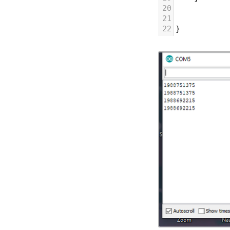
20
21
22
}