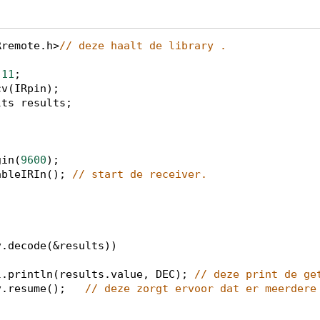
Rremote
.
h
>
// deze haalt de library .
11
;
cv
(
IRpin
);
lts
results
;
)
gin
(
9600
);
ableIRIn
(); 
// start de receiver.
 
v
.
decode
(
&
results
)) 
l
.
println
(
results
.
value
, 
DEC
); 
// deze print de ge
v
.
resume
();   
// deze zorgt ervoor dat er meerdere 