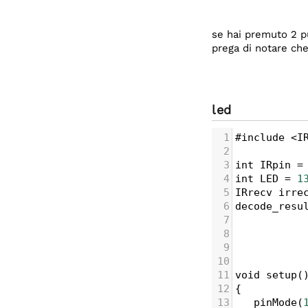
se hai premuto 2 pul
prega di notare che
led
1
#include
<
I
2
3
int
IRpin
=
4
int
LED
=
1
5
IRrecv
irre
6
decode_resu
7
8
9
10
11
void
setup
(
12
{
13
pinMode
(