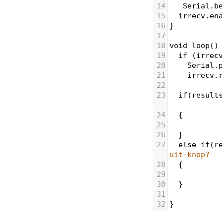
14
Serial
.
b
15
irrecv
.
en
16
}
17
18
void
loop
()
19
if
 (
irrec
20
Serial
.
21
irrecv
.
22
23
if
(
result
24
  {
25
26
  }
27
else
if
(
r
uit-knop?  
28
  {
29
30
  }
31
           
32
}