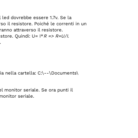
l led dovrebbe essere 1.7v. Se la
so il resistore. Poiché le correnti in un
anno attraverso il resistore.
store. Quindi: U= I*
R => R=U/I.
.
reria nella cartella: C:\--\Documents\
el monitor seriale. Se ora punti il
monitor seriale.