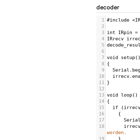
decoder
1
#include
<
I
2
3
int
IRpin
=
4
IRrecv
irre
5
decode_resu
6
7
void
setup
(
8
{
9
Serial
.
be
10
irrecv
.
en
11
}
12
13
void
loop
()
14
{
15
if
 (
irrec
16
    {
17
Seria
18
irrec
worden.
19
    }