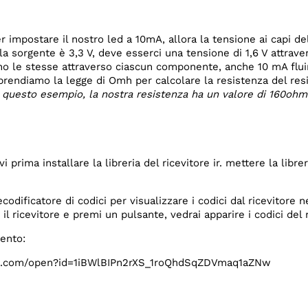
 impostare il nostro led a 10mA, allora la tensione ai capi de
la sorgente è 3,3 V, deve esserci una tensione di 1,6 V attraver
ono le stesse attraverso ciascun componente, anche 10 mA fluir
endiamo la legge di Omh per calcolare la resistenza del resi
n questo esempio, la nostra resistenza ha un valore di 160ohm
vi prima installare la libreria del ricevitore ir. mettere la lib
ecodificatore di codici per visualizzare i codici dal ricevitore n
l ricevitore e premi un pulsante, vedrai apparire i codici del 
mento:
gle.com/open?id=1iBWlBIPn2rXS_1roQhdSqZDVmaq1aZNw