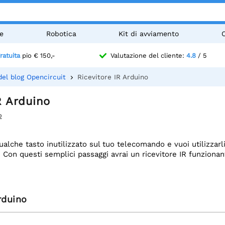
e
Robotica
Kit di avviamento
ratuita
pio € 150,-
Valutazione del cliente:
4.8
/ 5
del blog Opencircuit
Ricevitore IR Arduino
R Arduino
2
qualche tasto inutilizzato sul tuo telecomando e vuoi utilizzar
. Con questi semplici passaggi avrai un ricevitore IR funzionant
rduino