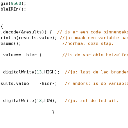
egin
(
9600
);
ableIRIn
();                    
 {
v
.
decode
(
&
results
)) {  
// is er een code binnengek
println
(
results
.
value
); 
//ja: maak een variable aa
resume
(); 
//herhaal deze stap.
s
.
value
==
-
hier
-
)        
//is de variable hetzelfde
digitalWrite
(
13
,
HIGH
);  
//ja: laat de led brande
esults
.
value
==
-
hier
-
)   
// anders: is de variable
digitalWrite
(
13
,
LOW
);   
//ja: zet de led uit.
                     }