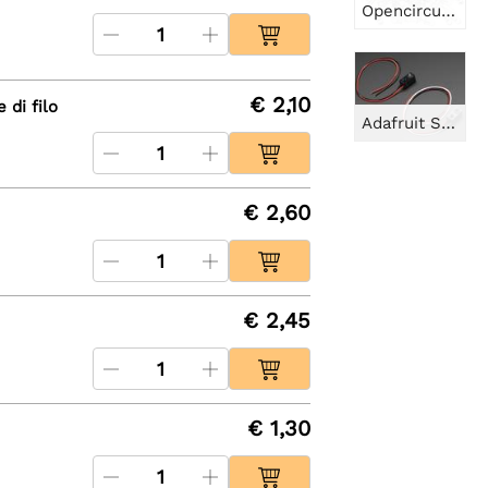
Opencircuit LED 5mm bianco caldo - 50 pezzi
€ 2,10
 di filo
Adafruit Sensori a raggio infrarosso con estremità del connettore di filo di alta qualità - LED da 3 mm
€ 2,60
€ 2,45
€ 1,30