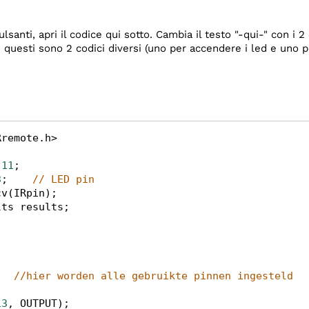
santi, apri il codice qui sotto. Cambia il testo "-qui-" con i 2
 questi sono 2 codici diversi (uno per accendere i led e uno p
Rremote
.
h
>
11
;  
3
;    
// LED pin  
cv
(
IRpin
);
lts
results
;
)  
//hier worden alle gebruikte pinnen ingesteld
13
, 
OUTPUT
);