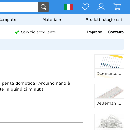
Computer
Materiale
Prodotti stagionali
Imprese
Contatto
Servizio eccellente
Opencircuit Resistenza a film metallico 270Ω 1/4W - 10 pezzi
li per la domotica? Arduino nano è
e in quindici minuti!
Velleman Breadboard 830 punti - bianco