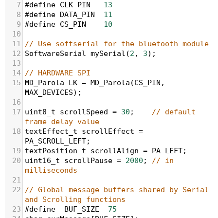
7
#define
CLK_PIN
13
8
#define
DATA_PIN
11
9
#define
CS_PIN
10
10
11
// Use softserial for the bluetooth module
12
SoftwareSerial
mySerial
(
2
, 
3
);
13
14
// HARDWARE SPI
15
MD_Parola
LK
=
MD_Parola
(
CS_PIN
, 
MAX_DEVICES
);
16
17
uint8_t
scrollSpeed
=
30
;    
// default 
frame delay value
18
textEffect_t
scrollEffect
=
PA_SCROLL_LEFT
;
19
textPosition_t
scrollAlign
=
PA_LEFT
;
20
uint16_t
scrollPause
=
2000
; 
// in 
milliseconds
21
22
// Global message buffers shared by Serial 
and Scrolling functions
23
#define
BUF_SIZE
75