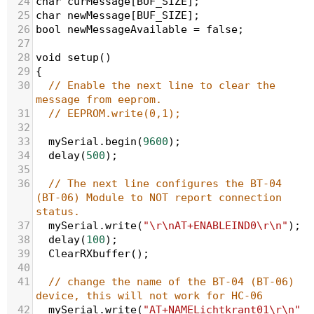
24
char
curMessage
[
BUF_SIZE
];
25
char
newMessage
[
BUF_SIZE
];
26
bool
newMessageAvailable
=
false
;
27
28
void
setup
()
29
{
30
// Enable the next line to clear the 
message from eeprom.
31
// EEPROM.write(0,1);
32
33
mySerial
.
begin
(
9600
); 
34
delay
(
500
);
35
36
// The next line configures the BT-04 
(BT-06) Module to NOT report connection 
status. 
37
mySerial
.
write
(
"\r\nAT+ENABLEIND0\r\n"
); 
38
delay
(
100
);
39
ClearRXbuffer
();
40
41
// change the name of the BT-04 (BT-06) 
device, this will not work for HC-06
42
mySerial
.
write
(
"AT+NAMELichtkrant01\r\n"