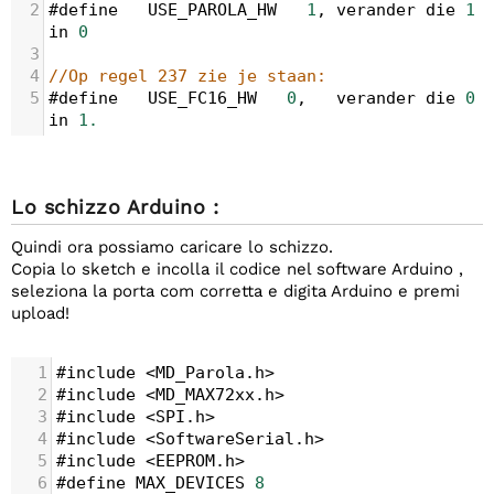
2
#define
USE_PAROLA_HW
1
, 
verander
die
1
in
0
3
4
//Op regel 237 zie je staan: 
5
#define
USE_FC16_HW
0
,   
verander
die
0
in
1.
Lo schizzo Arduino :
Quindi ora possiamo caricare lo schizzo.
Copia lo sketch e incolla il codice nel software Arduino ,
seleziona la porta com corretta e digita Arduino e premi
upload!
1
#include
<
MD_Parola
.
h
>
2
#include
<
MD_MAX72xx
.
h
>
3
#include
<
SPI
.
h
>
4
#include
<
SoftwareSerial
.
h
>
5
#include
<
EEPROM
.
h
>
6
#define
MAX_DEVICES
8