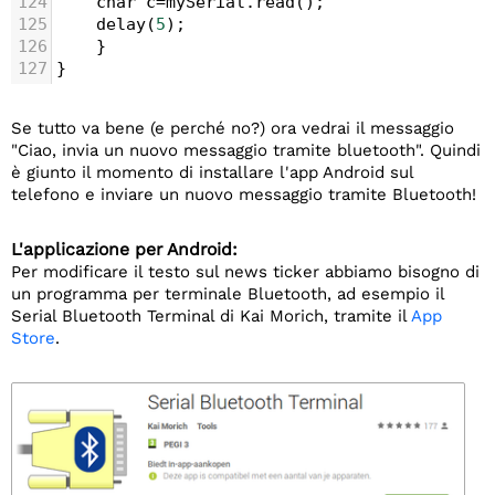
124
char
c
=
mySerial
.
read
(); 
125
delay
(
5
);
126
    } 
127
}
Se tutto va bene (e perché no?) ora vedrai il messaggio
"Ciao, invia un nuovo messaggio tramite bluetooth". Quindi
è giunto il momento di installare l'app Android sul
telefono e inviare un nuovo messaggio tramite Bluetooth!
L'applicazione per Android:
Per modificare il testo sul news ticker abbiamo bisogno di
un programma per terminale Bluetooth, ad esempio il
Serial Bluetooth Terminal di Kai Morich, tramite il
App
Store
.