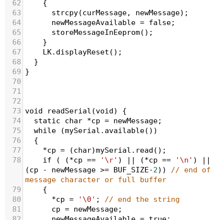
62
    {
63
strcpy
(
curMessage
, 
newMessage
);
64
newMessageAvailable
=
false
;
65
storeMessageInEeprom
();
66
    }
67
LK
.
displayReset
();
68
  }
69
}
70
71
72
73
void
readSerial
(
void
) {
74
static
char
*
cp
=
newMessage
;
75
while
 (
mySerial
.
available
())  
76
  {
77
*
cp
=
 (
char
)
mySerial
.
read
();
78
if
 ( (
*
cp
==
'\r'
) 
||
 (
*
cp
==
'\n'
) 
||
(
cp
-
newMessage
>=
BUF_SIZE
-
2
)) 
// end of 
message character or full buffer
79
    {
80
*
cp
=
'\0'
; 
// end the string   
81
cp
=
newMessage
;
82
newMessageAvailable
=
true
;