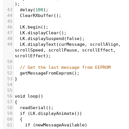
); 
43
delay
(
100
);
44
ClearRXbuffer
();
45
46
LK
.
begin
();
47
LK
.
displayClear
();
48
LK
.
displaySuspend
(
false
);
49
LK
.
displayText
(
curMessage
, 
scrollAlign
, 
scrollSpeed
, 
scrollPause
, 
scrollEffect
, 
scrollEffect
);  
50
51
// Get the last message from EEPROM
52
getMessageFromEeprom
();
53
}
54
55
56
void
loop
()
57
{  
58
readSerial
();
59
if
 (
LK
.
displayAnimate
())
60
  {
61
if
 (
newMessageAvailable
)