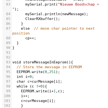
83
mySerial
.
print
(
"Nieuwe Boodschap = 
"
);
84
mySerial
.
println
(
newMessage
);
85
ClearRXbuffer
();
86
    }
87
else
// move char pointer to next 
position
88
cp
++
;
89
  }
90
}
91
92
93
void
storeMessageInEeprom
(){
94
// Store the message in EEPROM
95
EEPROM
.
write
(
0
,
251
);
96
int
i
=
0
;
97
char
c
=
curMessage
[
i
];
98
while
 (
c
!=
0
){
99
EEPROM
.
write
(
i
+
1
,
c
);
100
i
++
;
101
c
=
curMessage
[
i
];
102
    }