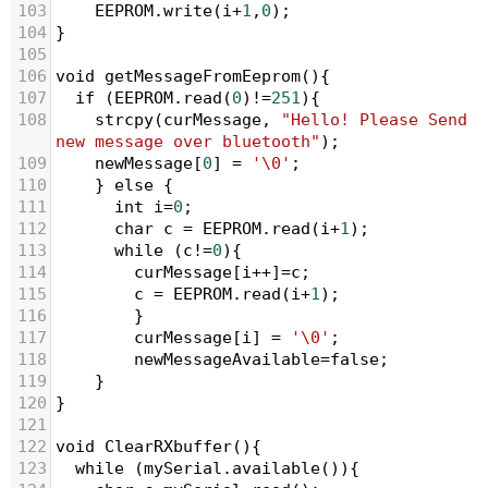
103
EEPROM
.
write
(
i
+
1
,
0
);
104
}
105
106
void
getMessageFromEeprom
(){
107
if
 (
EEPROM
.
read
(
0
)
!=
251
){
108
strcpy
(
curMessage
, 
"Hello! Please Send 
new message over bluetooth"
);
109
newMessage
[
0
] 
=
'\0'
;
110
    } 
else
 {      
111
int
i
=
0
;
112
char
c
=
EEPROM
.
read
(
i
+
1
);
113
while
 (
c
!=
0
){
114
curMessage
[
i
++
]
=
c
;
115
c
=
EEPROM
.
read
(
i
+
1
);
116
        }
117
curMessage
[
i
] 
=
'\0'
;
118
newMessageAvailable
=
false
;         
119
    }
120
}
121
122
void
ClearRXbuffer
(){
123
while
 (
mySerial
.
available
()){