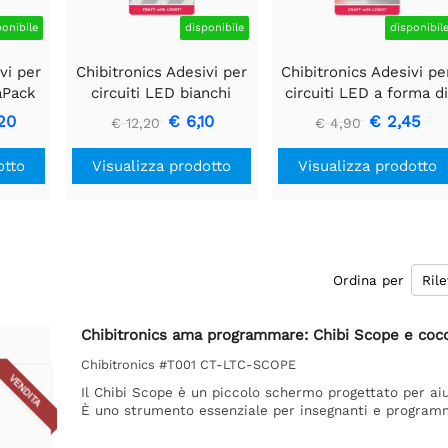
ponibile
disponibile
disponibil
vi per
Chibitronics Adesivi per
Chibitronics Adesivi pe
aPack
circuiti LED bianchi
circuiti LED a forma d
osso,
lampeggianti (6 adesivi)
cuore bianco/rosso (6
20
€ 6,10
€ 2,45
€ 12,20
€ 4,90
sa,
adesivi)
de e
otto
Visualizza prodotto
Visualizza prodotto
Ordina per
Chibitronics ama programmare: Chibi Scope e cocco
Chibitronics #T001 CT-LTC-SCOPE
VENDITA
Il Chibi Scope è un piccolo schermo progettato per aiu
È uno strumento essenziale per insegnanti e programma