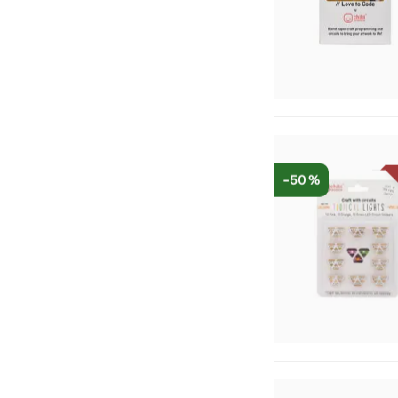
-50 %