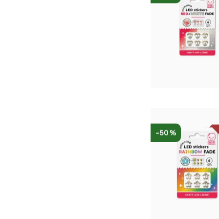
-50 %