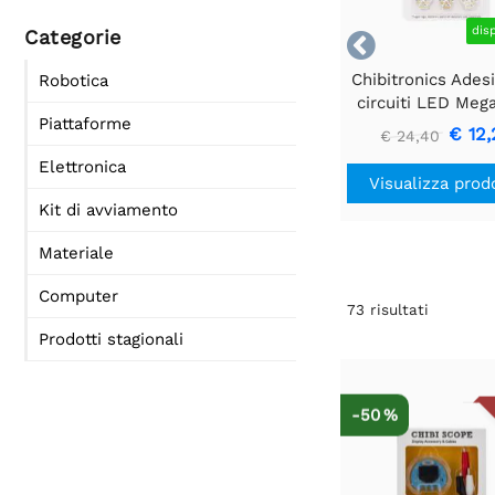
dis
Categorie

Chibitronics Adesi
Robotica
circuiti LED Meg
Piattaforme
(30 adesivi) - R
€ 12,
€ 24,40
Giallo, Blu, Ro
Elettronica
Arancione, Ver
Visualizza prod
Bianco
Kit di avviamento
Materiale
Computer
73
risultati
Prodotti stagionali
-50 %