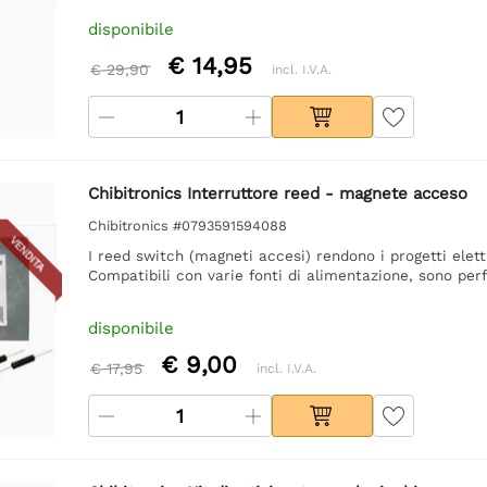
disponibile
€ 14,95
€ 29,90
incl. I.V.A.
Chibitronics Interruttore reed - magnete acceso
Chibitronics #0793591594088
VENDITA
I reed switch (magneti accesi) rendono i progetti elettr
Compatibili con varie fonti di alimentazione, sono perfe
disponibile
€ 9,00
€ 17,95
incl. I.V.A.