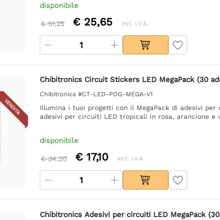
disponibile
€ 25,65
€ 51,25
incl. I.V.A.
Chibitronics Circuit Stickers LED MegaPack (30 ade
Chibitronics #CT-LED-POG-MEGA-V1
VENDITA
Illumina i tuoi progetti con il MegaPack di adesivi per
adesivi per circuiti LED tropicali in rosa, arancione e 
disponibile
€ 17,10
€ 34,20
incl. I.V.A.
Chibitronics Adesivi per circuiti LED MegaPack (30 