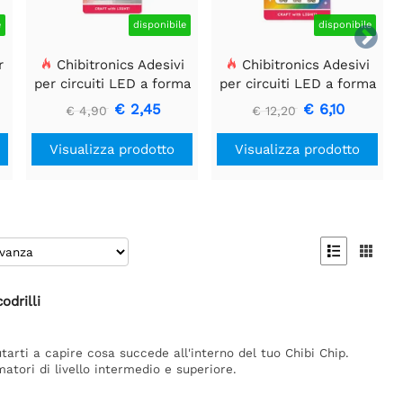
e
disponibile
disponibile

r
Chibitronics Adesivi
Chibitronics Adesivi
i
per circuiti LED a forma
per circuiti LED a forma
di cuore bianco (6
di fiore arcobaleno (6
€ 2,45
€ 6,10
€ 4,90
€ 12,20
adesivi)
adesivi)
Visualizza prodotto
Visualizza prodotto


drilli
tarti a capire cosa succede all'interno del tuo Chibi Chip.
tori di livello intermedio e superiore.