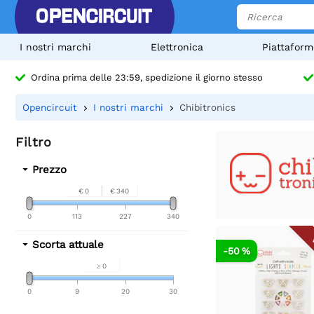
I nostri marchi
Elettronica
Piattaform
Ordina prima delle 23:59, spedizione il giorno stesso
Opencircuit
I nostri marchi
Chibitronics
Filtro
Prezzo
€ 0
€ 340
0
113
227
340
Scorta attuale
-50 %
≥ 0
0
9
20
30