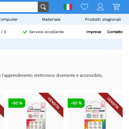
Computer
Materiale
Prodotti stagionali
Imprese
Contatto
/ 5
Servizio eccellente
 l'apprendimento elettronico divertente e accessibile,
A
VENDITA
VENDITA
-50 %
-50 %