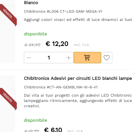
Bianco
VENDITA
Chibitronics #L006 CT-LED-SAM-MEGA-V1
Aggiungi colori vivaci ed effetti di luce dinamici ai tu
disponibile
€ 12,20
€ 24,40
incl. I.V.A.
Chibitronics Adesivi per circuiti LED bianchi lampeg
Chibitronics #CT-AN-GEMBLINK-W-6-V1
VENDITA
Dai vita ai tuoi progetti con gli adesivi LED Chibitro
lampeggiano ritmicamente, aggiungendo effetti di luce g
creativi.
disponibile
€ 6,10
€ 12,20
incl. I.V.A.