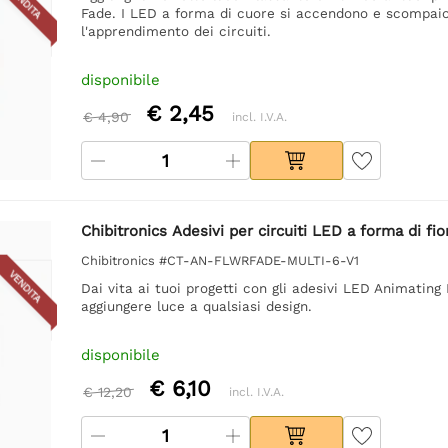
VENDITA
Fade. I LED a forma di cuore si accendono e scompaion
l'apprendimento dei circuiti.
disponibile
€ 2,45
€ 4,90
incl. I.V.A.
Chibitronics Adesivi per circuiti LED a forma di fio
Chibitronics #CT-AN-FLWRFADE-MULTI-6-V1
VENDITA
Dai vita ai tuoi progetti con gli adesivi LED Animatin
aggiungere luce a qualsiasi design.
disponibile
€ 6,10
€ 12,20
incl. I.V.A.