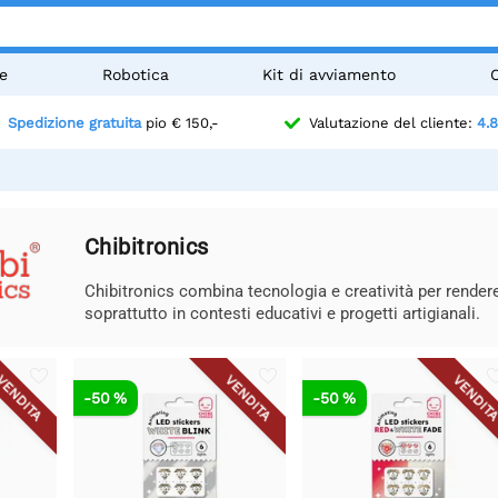
e
Robotica
Kit di avviamento
Spedizione gratuita
pio € 150,-
Valutazione del cliente:
4.8
Chibitronics
Chibitronics combina tecnologia e creatività per rendere
soprattutto in contesti educativi e progetti artigianali.
VENDITA
VENDITA
VENDIT
-50 %
-50 %