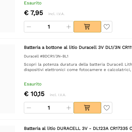
Esaurito
€ 7,95
incl. I.V.A.
Batteria a bottone al litio Duracell 3V DL1/3N CR1
Duracell #BDCR1/3N-BL1
Scopri la potenza duratura della batteria Duracell Lit
dispositivi elettronici come fotocamere e calcolatrici,
Esaurito
€ 10,15
incl. I.V.A.
Batteria al litio DURACELL 3V - DL123A CR17335 