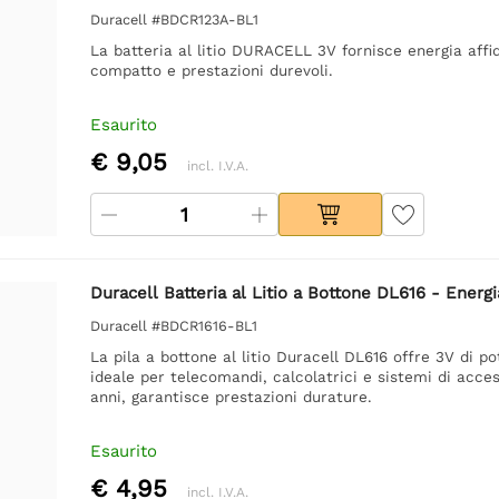
Duracell #BDCR123A-BL1
La batteria al litio DURACELL 3V fornisce energia affi
compatto e prestazioni durevoli.
Esaurito
€ 9,05
incl. I.V.A.
Duracell Batteria al Litio a Bottone DL616 - Energi
Duracell #BDCR1616-BL1
La pila a bottone al litio Duracell DL616 offre 3V di 
ideale per telecomandi, calcolatrici e sistemi di acce
anni, garantisce prestazioni durature.
Esaurito
€ 4,95
incl. I.V.A.