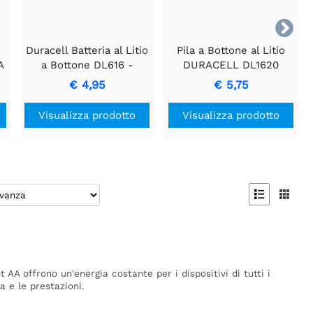

Duracell Batteria al Litio
Pila a Bottone al Litio
A
a Bottone DL616 -
DURACELL DL1620
Energia 3V per Piccoli
€ 4,95
€ 5,75
Dispositivi
Visualizza prodotto
Visualizza prodotto


t AA offrono un'energia costante per i dispositivi di tutti i
a e le prestazioni.