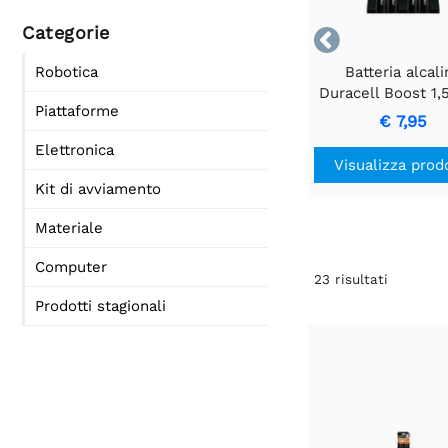
Categorie

Batteria alcali
Robotica
Duracell Boost 1,
Piattaforme
MN1500
€ 7,95
Elettronica
Visualizza prod
Kit di avviamento
Materiale
Computer
23
risultati
Prodotti stagionali