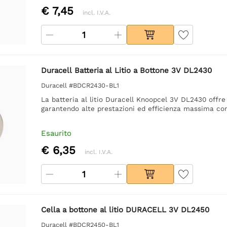
€ 7,45
incl. I.V.A.
Duracell Batteria al Litio a Bottone 3V DL2430
Duracell #BDCR2430-BL1
La batteria al litio Duracell Knoopcel 3V DL2430 offre u
garantendo alte prestazioni ed efficienza massima co
Esaurito
€ 6,35
incl. I.V.A.
Cella a bottone al litio DURACELL 3V DL2450
Duracell #BDCR2450-BL1