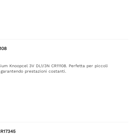
1108
hium Knoopcel 3V DL1/3N CR11108. Perfetta per piccoli
 garantendo prestazioni costanti.
CR17345