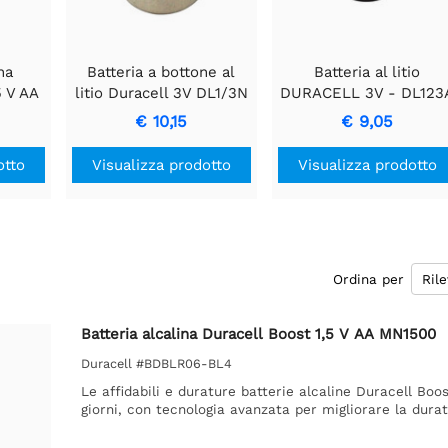
na
Batteria a bottone al
Batteria al litio
5 V AA
litio Duracell 3V DL1/3N
DURACELL 3V - DL123
CR11108
CR17335 CR17345
€ 10,15
€ 9,05
otto
Visualizza prodotto
Visualizza prodotto
Ordina per
Batteria alcalina Duracell Boost 1,5 V AA MN1500
Duracell #BDBLR06-BL4
Le affidabili e durature batterie alcaline Duracell Boos
giorni, con tecnologia avanzata per migliorare la durat