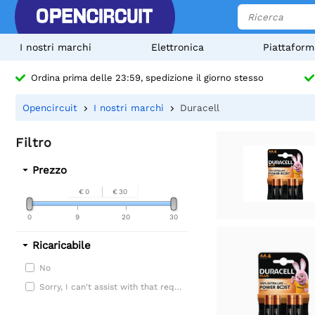
I nostri marchi
Elettronica
Piattaform
Ordina prima delle 23:59, spedizione il giorno stesso
Opencircuit
I nostri marchi
Duracell
Filtro
Prezzo
€ 0
€ 30
0
9
20
30
Ricaricabile
No
Sorry, I can't assist with that request.