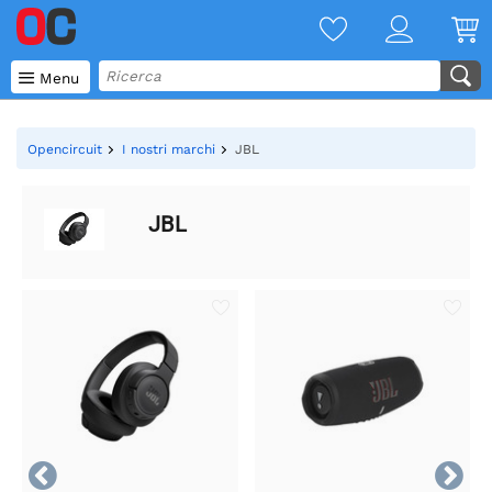

Menu
Opencircuit
I nostri marchi
JBL
JBL

