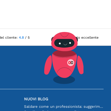
del cliente:
4.8
/ 5
Servizio eccellente
NUOVI BLOG
Saldare come un professionista: suggerimenti per connessioni elettroniche perfette