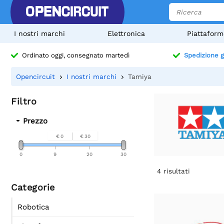
I nostri marchi
Elettronica
Piattaform
Ordinato oggi, consegnato martedì
Spedizione g
Opencircuit
I nostri marchi
Tamiya
Filtro
Prezzo
€ 0
€ 30
0
9
20
30
4
risultati
Categorie
Robotica