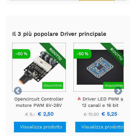
Il 3 più popolare Driver principale
RIDOTTO
RIDOTTO
-50 %
-50 %
disponibile
disponibile


Opencircuit Controller
Driver LED PWM a
motore PWM 6V-28V
12 canali e 16 bit
3A
Adafruit - Interfaccia
€ 2,50
€ 5,25
€ 5,-
€ 10,50
SPI
Visualizza prodotto
Visualizza prodotto