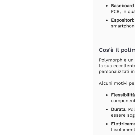
Baseboard p
PCB, in qua
Espositori:
smartphone,
Cos'è il poli
Polymorph è un m
la sua eccellent
personalizzati in
Alcuni motivi pe
Flessibilità
componenti 
Durata
: Po
essere sogg
Elettricam
l'isolament