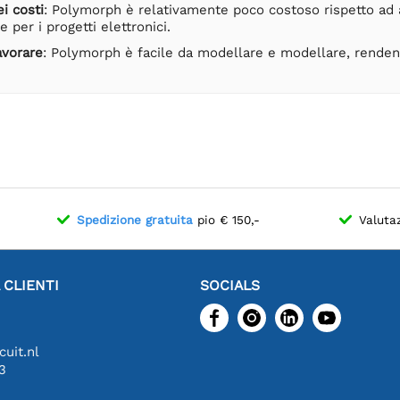
ei costi
: Polymorph è relativamente poco costoso rispetto ad al
 per i progetti elettronici.
avorare
: Polymorph è facile da modellare e modellare, rendend
Spedizione gratuita
pio € 150,-
Valuta
 CLIENTI
SOCIALS
uit.nl
3