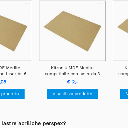
MDF Medite
Kitronik MDF Medite
K
on laser da 6
compatibile con laser da 3
comp
 400 mm x 300
mm, foglio da 400 mm x 300
mm, f
,05
€ 2,-
m
mm
 prodotto
Visualizza prodotto
 lastre acriliche perspex?