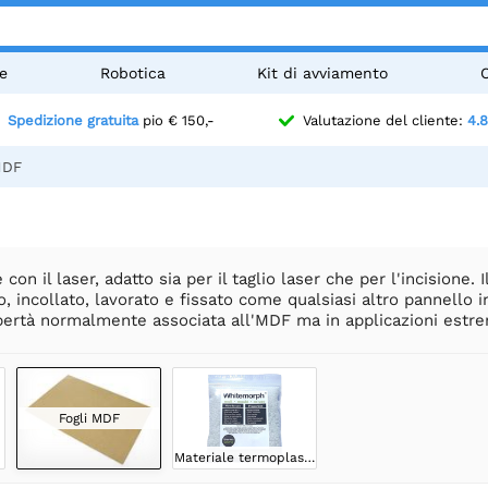
e
Robotica
Kit di avviamento
Spedizione gratuita
pio € 150,-
Valutazione del cliente:
4.8
MDF
on il laser, adatto sia per il taglio laser che per l'incisione. 
o, incollato, lavorato e fissato come qualsiasi altro pannello i
libertà normalmente associata all'MDF ma in applicazioni estr
Fogli MDF
Materiale termoplastico