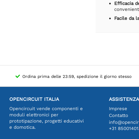
Efficacia d
conveniente
Facile da l
Ordina prima delle 23:59, spedizione il giorno stesso
OPENCIRCUIT ITALIA
ASSISTENZA
Opencircuit vende componenti e
Imprese
moduli elettronici per
Contatto
prototipazione, progetti educativi
info@opencirc
e domotica.
+31 85001401