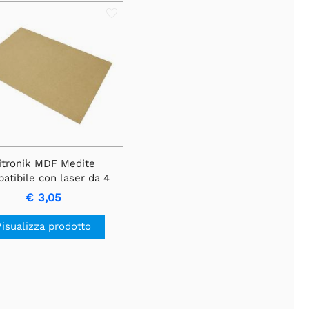
itronik MDF Medite
atibile con laser da 4
oglio da 400 mm x 300
€ 3,05
mm
Visualizza prodotto