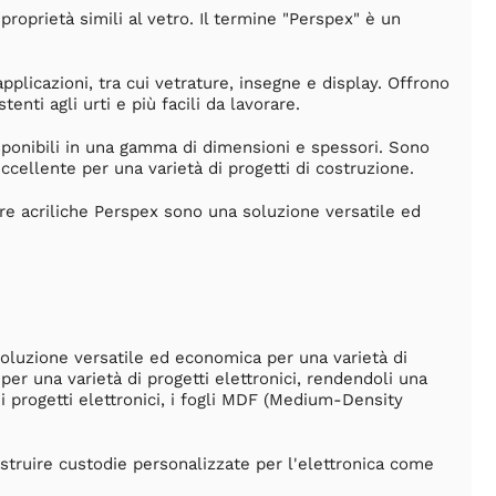
roprietà simili al vetro. Il termine "Perspex" è un
pplicazioni, tra cui vetrature, insegne e display. Offrono
tenti agli urti e più facili da lavorare.
 disponibili in una gamma di dimensioni e spessori. Sono
eccellente per una varietà di progetti di costruzione.
tre acriliche Perspex sono una soluzione versatile ed
a soluzione versatile ed economica per una varietà di
per una varietà di progetti elettronici, rendendoli una
ei progetti elettronici, i fogli MDF (Medium-Density
ostruire custodie personalizzate per l'elettronica come