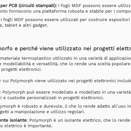
er PCB (circuiti stampati):
I fogli MDF possono essere utilizz
nto forniscono una piattaforma robusta e stabile per i compon
I fogli MDF possono essere utilizzati per costruire espositori 
 tablet e altri gadget.
morfo e perché viene utilizzato nei progetti elett
ateriale termoplastico utilizzato in una varietà di applicazio
e modellabilità e versatilità, che lo rende una scelta popolar
 progetti elettronici.
r cui Polymorph viene utilizzato nei progetti elettronici includ
: Polymorph può essere modellato e modellato in una varietà 
e custodie personalizzati in progetti elettronici.
lymorph è robusto e durevole, il che lo rende adatto all'uso i
etti a manipolazione e utilizzo regolari.
ente isolante
: Polymorph è un isolante elettrico, che lo rende i
o elettrico è importante.