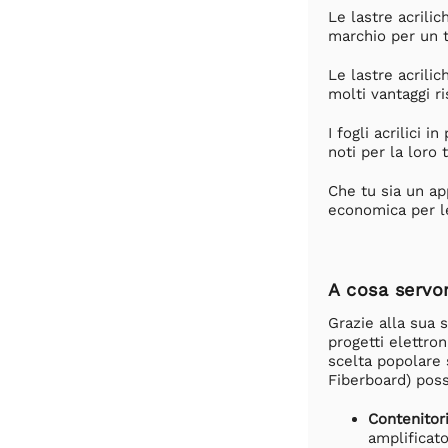
Le lastre acrili
marchio per un ti
Le lastre acrilic
molti vantaggi ri
I fogli acrilici 
noti per la loro 
Che tu sia un ap
economica per le
A cosa servo
Grazie alla sua s
progetti elettro
scelta popolare s
Fiberboard) poss
Contenitori
amplificato