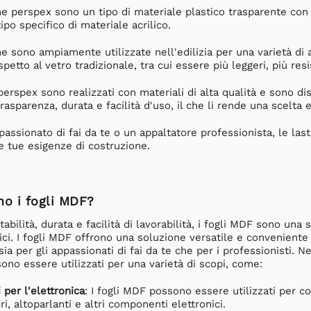
che perspex sono un tipo di materiale plastico trasparente con p
po specifico di materiale acrilico.
he sono ampiamente utilizzate nell'edilizia per una varietà di a
spetto al vetro tradizionale, tra cui essere più leggeri, più resis
in perspex sono realizzati con materiali di alta qualità e sono
trasparenza, durata e facilità d'uso, il che li rende una scelta 
passionato di fai da te o un appaltatore professionista, le las
 tue esigenze di costruzione.
no i fogli MDF?
tabilità, durata e facilità di lavorabilità, i fogli MDF sono un
nici. I fogli MDF offrono una soluzione versatile e conveniente 
ia per gli appassionati di fai da te che per i professionisti. N
ono essere utilizzati per una varietà di scopi, come:
 per l'elettronica
: I fogli MDF possono essere utilizzati per c
ri, altoparlanti e altri componenti elettronici.