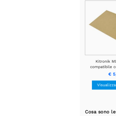
Kitronik 
compatibile c
mm, foglio da
€ 5
m
Visualizza
Cosa sono le