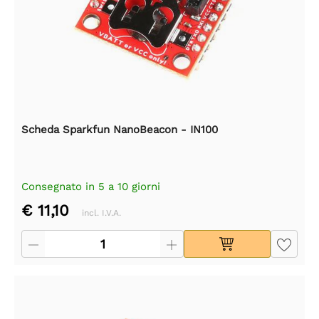
Scheda Sparkfun NanoBeacon - IN100
Consegnato in 5 a 10 giorni
€ 11,10
incl. I.V.A.