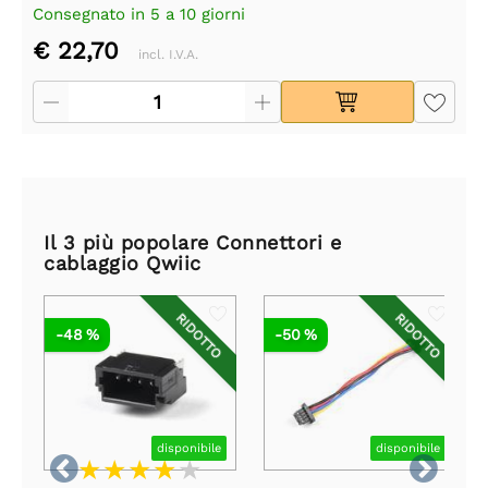
Consegnato in 5 a 10 giorni
€ 22,70
incl. I.V.A.
Il 3 più popolare Connettori e
cablaggio Qwiic
RIDOTTO
RIDOTTO
-48 %
-50 %
disponibile
disponibile

