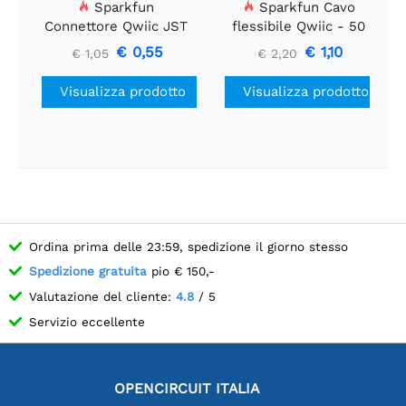
Sparkfun
Sparkfun Cavo
Connettore Qwiic JST
flessibile Qwiic - 50
- SMD a 4 pin
mm
€ 0,55
€ 1,10
€ 1,05
€ 2,20
(verticale)
Visualizza prodotto
Visualizza prodotto
Ordina prima delle 23:59, spedizione il giorno stesso
Spedizione gratuita
pio € 150,-
Valutazione del cliente:
4.8
/ 5
Servizio eccellente
OPENCIRCUIT ITALIA