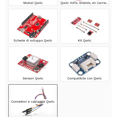
Moduli Qwiic
Qwiic HATs, Shields, en Carrier Boards
Schede di sviluppo Qwiic
Kit Qwiic
Sensori Qwiic
Compatibile con Qwiic
Connettori e cablaggio Qwiic