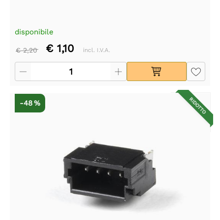
disponibile
€ 1,10
€ 2,20
incl. I.V.A.
RIDOTTO
-48 %