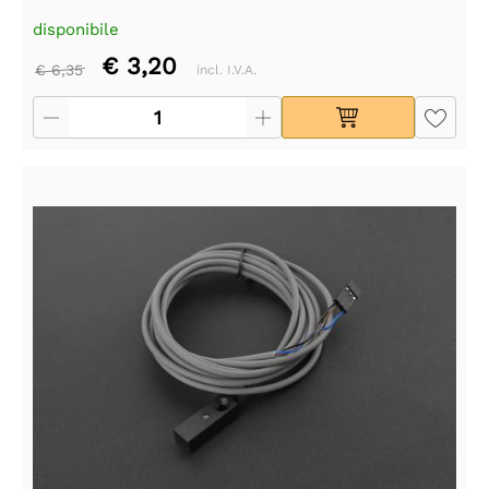
disponibile
€ 3,20
€ 6,35
incl. I.V.A.