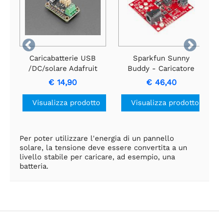


Caricabatterie USB
Sparkfun Sunny
/DC/solare Adafruit
Buddy - Caricatore
bq25185 con scheda
solare MPPT
€ 14,90
€ 46,40
Buck da 3,3 V
Visualizza prodotto
Visualizza prodotto
Per poter utilizzare l'energia di un pannello
solare, la tensione deve essere convertita a un
livello stabile per caricare, ad esempio, una
batteria.