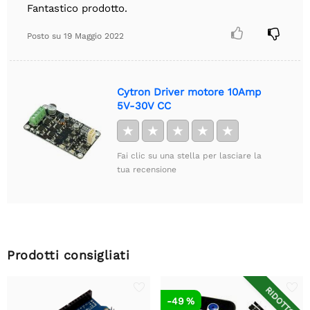
Fantastico prodotto.


Posto su
19 Maggio 2022
Cytron Driver motore 10Amp
5V-30V CC
★
★
★
★
★
Fai clic su una stella per lasciare la
tua recensione
Prodotti consigliati
RIDOTTO
-49 %