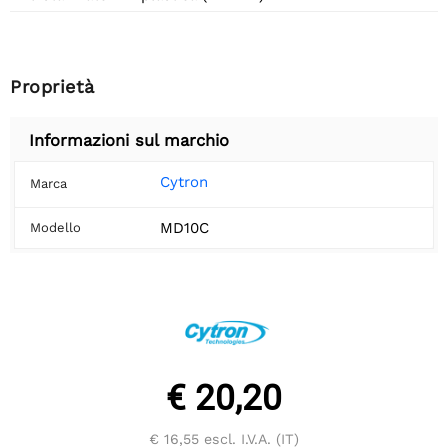
Proprietà
Informazioni sul marchio
Cytron
Marca
MD10C
Modello
€ 20,20
€ 16,55
escl. I.V.A. (IT)