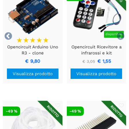


disponibile
Opencircuit Arduino Uno
Opencircuit Ricevitore a
R3 - clone
infrarossi e kit
telecomando
€ 9,80
€ 1,55
€ 3,05
Visualizza prodotto
Visualizza prodotto
RIDOTTO
RIDOTTO
-49 %
-49 %