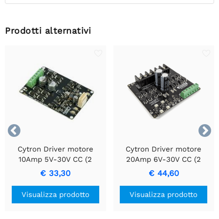
Prodotti alternativi


Cytron Driver motore
Cytron Driver motore
10Amp 5V-30V CC (2
20Amp 6V-30V CC (2
canali)
canali)
€ 33,30
€ 44,60
Visualizza prodotto
Visualizza prodotto