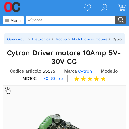

Menu
Opencircuit
Elettronica
Moduli
Moduli driver motore
Cytron D
Cytron Driver motore 10Amp 5V-
30V CC
Codice articolo
55575
Marca
Cytron
Modello
MD10C
Share
