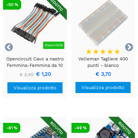
RIDOTTO
-50 %


disponibile
Opencircuit Cavo a nastro
Velleman Tagliere 400
Femmina-Femmina da 10
punti - bianco
cm 40 pezzi
€ 1,20
€ 3,70
€ 2,40
Visualizza prodotto
Visualizza prodotto
RIDOTTO
RIDOTTO
-81 %
-49 %