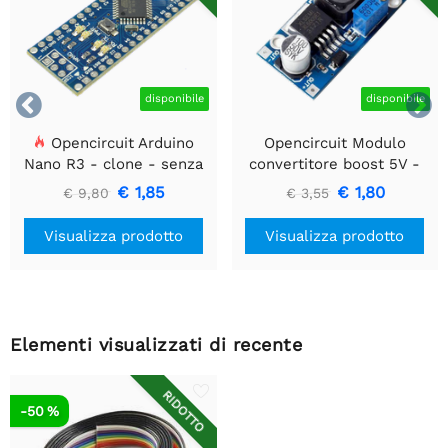


disponibile
disponibile
Opencircuit Arduino
Opencircuit Modulo
Nano R3 - clone - senza
convertitore boost 5V -
intestazioni
35V XL6009
€ 1,85
€ 1,80
€ 9,80
€ 3,55
Visualizza prodotto
Visualizza prodotto
Elementi visualizzati di recente
RIDOTTO
-50 %