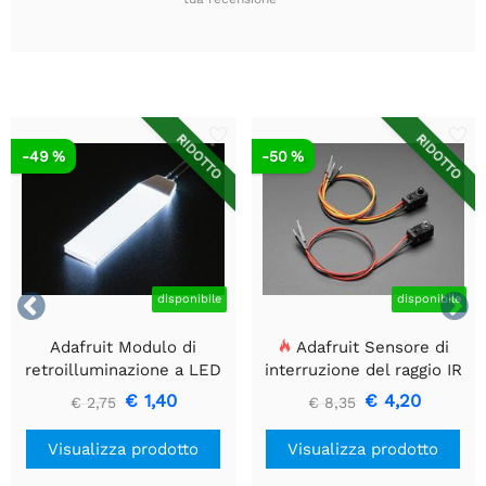
RIDOTTO
RIDOTTO
-49 %
-50 %


disponibile
disponibile
Adafruit Modulo di
Adafruit Sensore di
retroilluminazione a LED
interruzione del raggio IR
bianco - Piccolo 12 mm x
con estremità del
€ 1,40
€ 4,20
€ 2,75
€ 8,35
40 mm
connettore del cavo di alta
qualità - LED da 5 mm
Visualizza prodotto
Visualizza prodotto