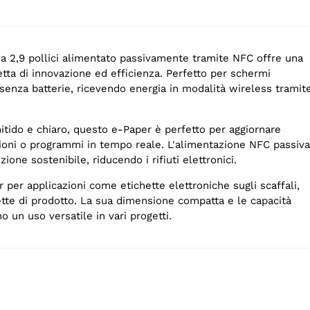
da 2,9 pollici alimentato passivamente tramite NFC offre una
tta di innovazione ed efficienza. Perfetto per schermi
senza batterie, ricevendo energia in modalità wireless tramit
nitido e chiaro, questo e-Paper è perfetto per aggiornare
ioni o programmi in tempo reale. L'alimentazione NFC passiva
ione sostenibile, riducendo i rifiuti elettronici.
per applicazioni come etichette elettroniche sugli scaffali,
ette di prodotto. La sua dimensione compatta e le capacità
 un uso versatile in vari progetti.