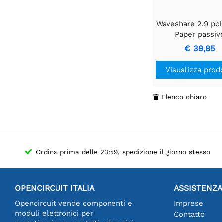
Waveshare 2.9 poll
Paper passiv
alimentato a NFC,
€ 39,85
batteria
Visualizza prod
Elenco chiaro

Ordina prima delle 23:59, spedizione il giorno stesso
OPENCIRCUIT ITALIA
ASSISTENZA
Opencircuit vende componenti e
Imprese
moduli elettronici per
Contatto