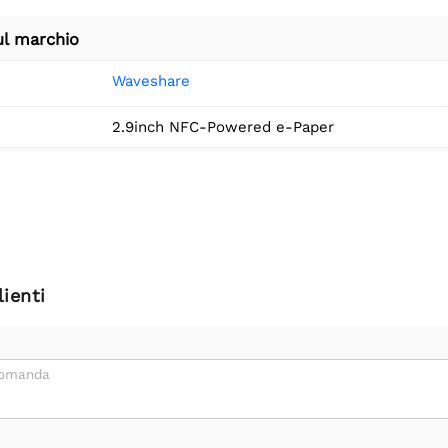
ul marchio
Waveshare
2.9inch NFC-Powered e-Paper
ienti
domanda