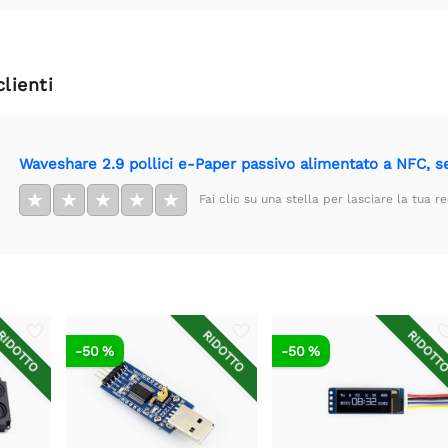
clienti
Waveshare 2.9 pollici e-Paper passivo alimentato a NFC, s
★
★
★
★
★
Fai clic su una stella per lasciare la tua r
IDOTTO
RIDOTTO
RIDOTT
-50 %
-50 %