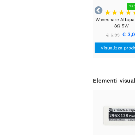
dis

Waveshare Altopa
8Ω 5W
€ 3,
€ 6,05
Visualizza prod
Elementi visual