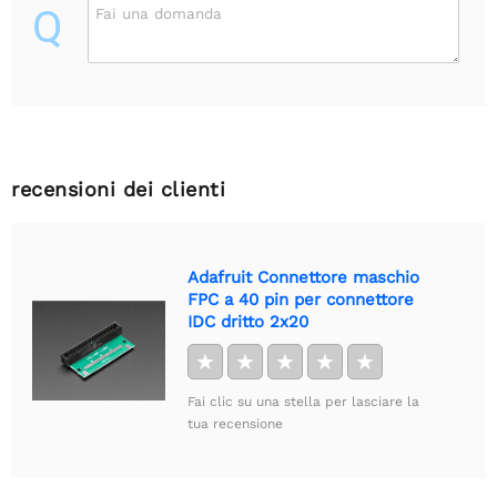
Q
Fai una domanda
recensioni dei clienti
Adafruit Connettore maschio
FPC a 40 pin per connettore
IDC dritto 2x20
★
★
★
★
★
Fai clic su una stella per lasciare la
tua recensione