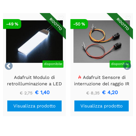
RIDOTTO
RIDOTTO
-49 %
-50 %


disponibile
disponibile
Adafruit Modulo di
Adafruit Sensore di
retroilluminazione a LED
interruzione del raggio IR
bianco - Piccolo 12 mm x
con estremità del
€ 1,40
€ 4,20
€ 2,75
€ 8,35
40 mm
connettore del cavo di alta
qualità - LED da 5 mm
Visualizza prodotto
Visualizza prodotto