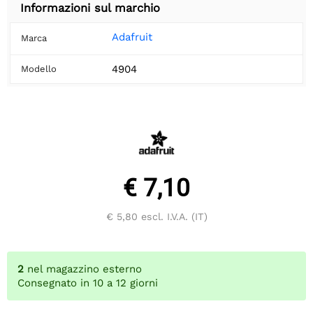
Informazioni sul marchio
Adafruit
Marca
4904
Modello
€ 7,10
€ 5,80
escl. I.V.A. (IT)
2
nel magazzino esterno
Consegnato in 10 a 12 giorni