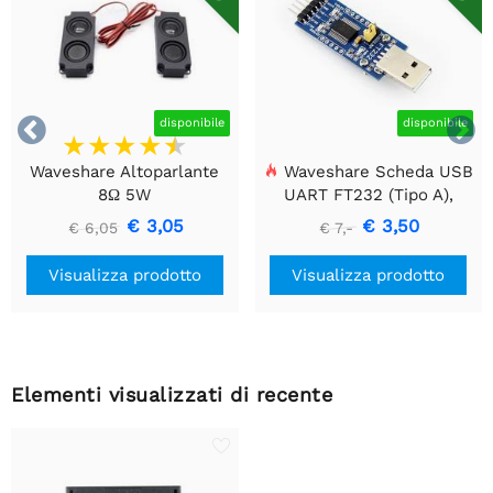


disponibile
disponibile
Waveshare Altoparlante
Waveshare Scheda USB
8Ω 5W
UART FT232 (Tipo A),
Modulo di Comunicazione
€ 3,05
€ 3,50
€ 6,05
€ 7,-
USB a TTL (UART)
Visualizza prodotto
Visualizza prodotto
Elementi visualizzati di recente