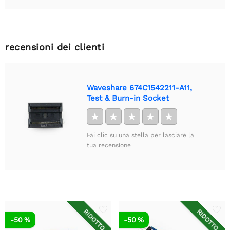
recensioni dei clienti
Waveshare 674C1542211-A11,
Test & Burn-in Socket
★
★
★
★
★
Fai clic su una stella per lasciare la
tua recensione
RIDOTTO
RIDOTTO
-50 %
-50 %