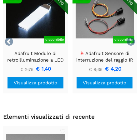


disponibile
disponibile
Adafruit Modulo di
Adafruit Sensore di
retroilluminazione a LED
interruzione del raggio IR
bianco - Piccolo 12 mm x
con estremità del
€ 1,40
€ 4,20
€ 2,75
€ 8,35
40 mm
connettore del cavo di alta
qualità - LED da 5 mm
Visualizza prodotto
Visualizza prodotto
Elementi visualizzati di recente