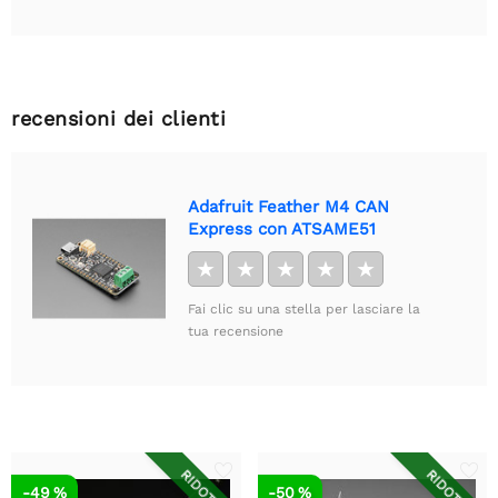
recensioni dei clienti
Adafruit Feather M4 CAN
Express con ATSAME51
★
★
★
★
★
Fai clic su una stella per lasciare la
tua recensione
RIDOTTO
RIDOTTO
-49 %
-50 %