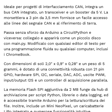
Ideale per progetti di interfacciamento CAN, integra un
bus CAN integrato, un transceiver e un booster da 5 V. La
morsettiera a 3 pin da 3,5 mm fornisce un facile accesso
alle linee del segnale CAN e al riferimento di terra.
Passa senza sforzo da Arduino a CircuitPython e
viceversa: collegalo e apparirà come un piccolo disco
con main.py. Modificalo con qualsiasi editor di testo per
una programmazione fluida su qualsiasi computer, inclusi
i ChromeBook.
Con dimensioni di soli 2,0" x 0,9" x 0,28" e un peso di 5
grammi, è dotato di una connettività robusta con 21 pin
GPIO, hardware SPI, I2C, seriale, DAC, ADC, uscite PWM,
input/output I2S e un controller di acquisizione parallela.
La memoria Flash SPI aggiuntiva da 2 MB funge da hub di
archiviazione per script Python, librerie o data logging, ed
è accessibile tramite Arduino per la lettura/scrittura dei
file. Inoltre, include un Mini NeoPixel, un caricabatterie
LiPo integrato e numerose funzionalità intuitive.