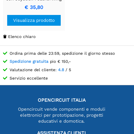
€ 35,80
Visualizza prodotto
Elenco chiaro

Ordina prima delle 23:59, spedizione il giorno stesso
Spedizione gratuita
pio € 150,-
Valutazione del cliente:
4.8
/ 5
Servizio eccellente
OPENCIRCUIT ITALIA
Opencircuit vende componenti e moduli
elettronici per prototipazione, progetti
educativi e domotica.
ASSISTENZA CLIENTI