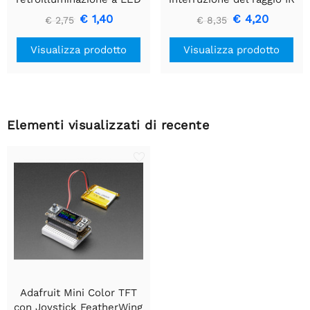
bianco - Piccolo 12 mm x
con estremità del
€ 1,40
€ 4,20
€ 2,75
€ 8,35
40 mm
connettore del cavo di alta
qualità - LED da 5 mm
Visualizza prodotto
Visualizza prodotto
Elementi visualizzati di recente
Adafruit Mini Color TFT
con Joystick FeatherWing