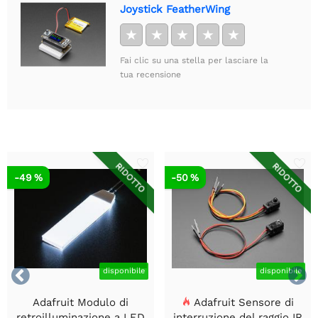
Joystick FeatherWing
★
★
★
★
★
Fai clic su una stella per lasciare la
tua recensione
RIDOTTO
RIDOTTO
-49 %
-50 %


disponibile
disponibile
Adafruit Modulo di
Adafruit Sensore di
retroilluminazione a LED
interruzione del raggio IR