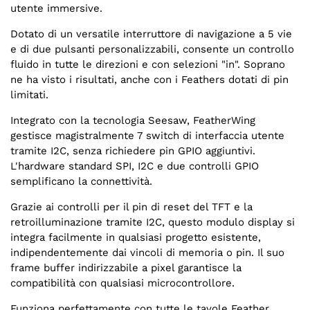
utente immersive.
Dotato di un versatile interruttore di navigazione a 5 vie
e di due pulsanti personalizzabili, consente un controllo
fluido in tutte le direzioni e con selezioni "in". Soprano
ne ha visto i risultati, anche con i Feathers dotati di pin
limitati.
Integrato con la tecnologia Seesaw, FeatherWing
gestisce magistralmente 7 switch di interfaccia utente
tramite I2C, senza richiedere pin GPIO aggiuntivi.
L'hardware standard SPI, I2C e due controlli GPIO
semplificano la connettività.
Grazie ai controlli per il pin di reset del TFT e la
retroilluminazione tramite I2C, questo modulo display si
integra facilmente in qualsiasi progetto esistente,
indipendentemente dai vincoli di memoria o pin. Il suo
frame buffer indirizzabile a pixel garantisce la
compatibilità con qualsiasi microcontrollore.
Funziona perfettamente con tutte le tavole Feather,