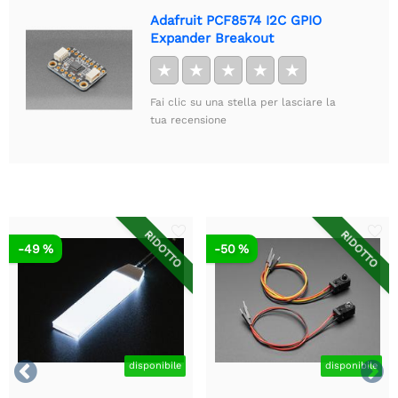
Adafruit PCF8574 I2C GPIO
Expander Breakout
★
★
★
★
★
Fai clic su una stella per lasciare la
tua recensione
RIDOTTO
RIDOTTO
-49 %
-50 %


disponibile
disponibile