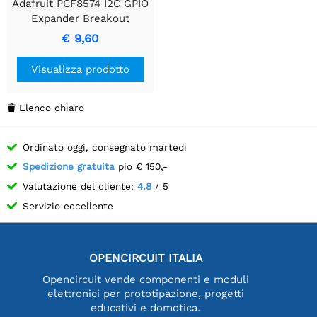
Adafruit PCF8574 I2C GPIO
Expander Breakout
€ 9,60
Visualizza prodotto
Elenco chiaro

Ordinato oggi, consegnato martedì
Spedizione gratuita
pio € 150,-
Valutazione del cliente:
4.8
/ 5
Servizio eccellente
OPENCIRCUIT ITALIA
Opencircuit vende componenti e moduli
elettronici per prototipazione, progetti
educativi e domotica.