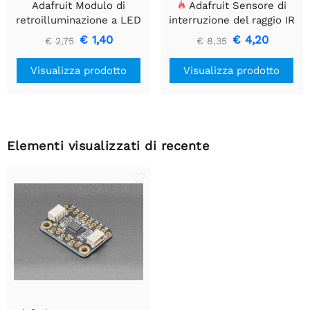
Adafruit Modulo di
Adafruit Sensore di
retroilluminazione a LED
interruzione del raggio IR
bianco - Piccolo 12 mm x
con estremità del
€ 1,40
€ 4,20
€ 2,75
€ 8,35
40 mm
connettore del cavo di alta
qualità - LED da 5 mm
Visualizza prodotto
Visualizza prodotto
Elementi visualizzati di recente