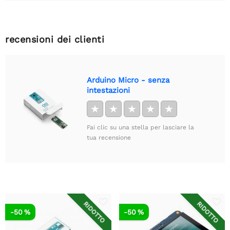
recensioni dei clienti
Arduino Micro - senza
intestazioni
★
★
★
★
★
Fai clic su una stella per lasciare la
tua recensione
RIDOTTO
RIDOTTO
-50 %
-50 %