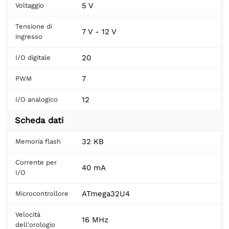
5 V
Voltaggio
Tensione di
7 V - 12 V
ingresso
20
I/O digitale
7
PWM
12
I/O analogico
Scheda dati
32 KB
Memoria flash
Corrente per
40 mA
I/O
ATmega32U4
Microcontrollore
Velocità
16 MHz
dell'orologio