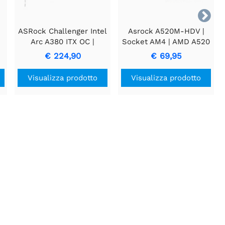

ASRock Challenger Intel
Asrock A520M-HDV |
B
Arc A380 ITX OC |
Socket AM4 | AMD A520
a
Scheda Video 6GB
| 2xDDR4 | Micro-ATX |
€ 224,90
€ 69,95
GDDR6
Scheda madre
Visualizza prodotto
Visualizza prodotto