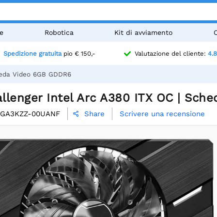
e
Robotica
Kit di avviamento
Spedizione gratuita
pio € 150,-
Valutazione del cliente:
4.8
cheda Video 6GB GDDR6
llenger Intel Arc A380 ITX OC | Sch
-GA3KZZ-00UANF
Scrivere una recensione
Share
