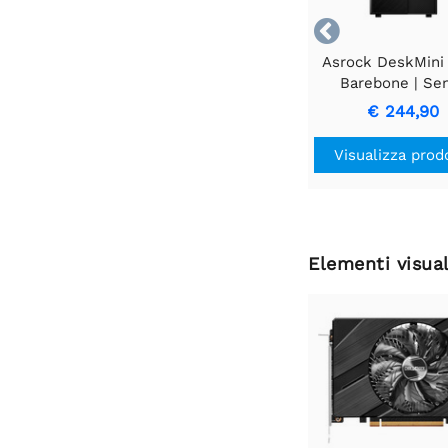

Asrock DeskMini
Barebone | Se
processore AM
€ 244,90
memoria DDR
archiviazione e s
Visualizza prod
operativo
Elementi visual