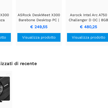
 X300
ASRock DeskMeet X300
Asrock Intel Arc A750
nza
Barebone Desktop PC |
Challenger D OC | 8G
4,
Senza processore AM4,
GDDR6 VRAM | Sched
€ 249,55
€ 480,25
4,
memoria DDR4,
video | GPU | Nvidia
istema
archiviazione e sistema
otto
Visualizza prodotto
Visualizza prodotto
operativo
izzati di recente