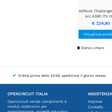
ASRock Challenger
Arc A380 ITX O
Scheda Video 
€ 224,90
GDDR6
Visualizza prod
Elenco chiaro

Ordina prima delle 23:59, spedizione il giorno stesso
OPENCIRCUIT ITALIA
ASSISTENZA
Opencircuit vende componenti e
Imprese
moduli elettronici per
Contatto
prototipazione, progetti educativi