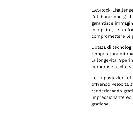
L'ASRock Challenge
l'elaborazione gra
garantisce immagini
compatte, il suo fo
compromettere le p
Dotata di tecnologi
temperatura ottimal
la longevità. Speri
numerose uscite vid
Le impostazioni di 
offrendo velocità af
renderizzando grafi
impressionante equi
grafiche.