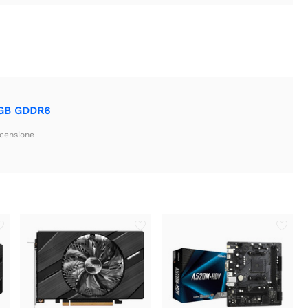
 6GB GDDR6
ecensione