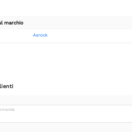
ul marchio
Asrock
ienti
domanda