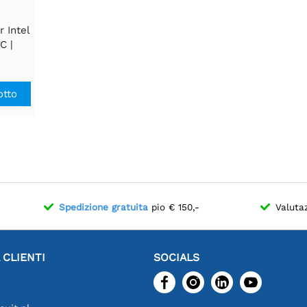
 Intel
C |
6GB
otto
Spedizione gratuita
pio € 150,-
Valuta
 CLIENTI
SOCIALS