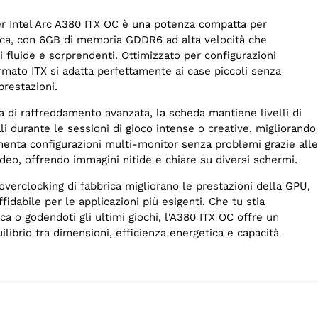
r Intel Arc A380 ITX OC è una potenza compatta per
fica, con 6GB di memoria GDDR6 ad alta velocità che
 fluide e sorprendenti. Ottimizzato per configurazioni
rmato ITX si adatta perfettamente ai case piccoli senza
restazioni.
a di raffreddamento avanzata, la scheda mantiene livelli di
i durante le sessioni di gioco intense o creative, migliorando
menta configurazioni multi-monitor senza problemi grazie alle
eo, offrendo immagini nitide e chiare su diversi schermi.
overclocking di fabbrica migliorano le prestazioni della GPU,
fidabile per le applicazioni più esigenti. Che tu stia
ca o godendoti gli ultimi giochi, l'A380 ITX OC offre un
librio tra dimensioni, efficienza energetica e capacità