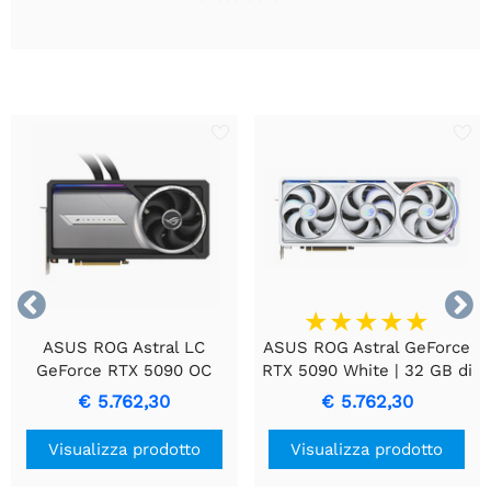


ASUS ROG Astral LC
ASUS ROG Astral GeForce
GeForce RTX 5090 OC
RTX 5090 White | 32 GB di
Edition | 32 GB di VRAM
VRAM GDDR7 | Gaming 4K
€ 5.762,30
€ 5.762,30
GDDR7 | Gaming 4K & IA |
& Intelligenza Artificiale |
Scheda video | GPU |
Scheda grafica | GPU |
Visualizza prodotto
Visualizza prodotto
Nvidia
Nvidia