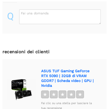
Q
Fai una domanda
recensioni dei clienti
ASUS TUF Gaming GeForce
RTX 5090 | 32GB di VRAM
GDDR7 | Scheda video | GPU |
Nvidia
★
★
★
★
★
Fai clic su una stella per lasciare la
tua recensione