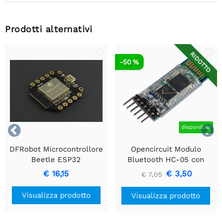
Prodotti alternativi
RIDOTTO
-50 %


disponibile
DFRobot Microcontrollore
Opencircuit Modulo
Beetle ESP32
Bluetooth HC-05 con
adattatore - clone
€ 16,15
€ 3,50
€ 7,05
Visualizza prodotto
Visualizza prodotto