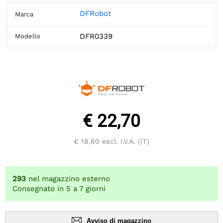
DFRobot
Marca
DFR0339
Modello
€ 22,70
€ 18,60
escl. I.V.A. (IT)
293
nel magazzino esterno
Consegnato in 5 a 7 giorni
Avviso di magazzino