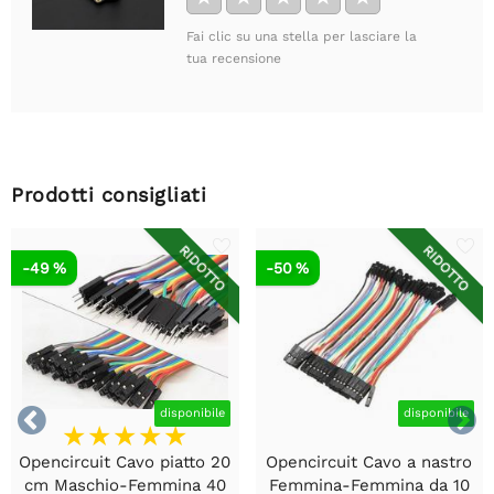
Fai clic su una stella per lasciare la
tua recensione
Prodotti consigliati
RIDOTTO
RIDOTTO
-49 %
-50 %


disponibile
disponibile
Opencircuit Cavo piatto 20
Opencircuit Cavo a nastro
cm Maschio-Femmina 40
Femmina-Femmina da 10