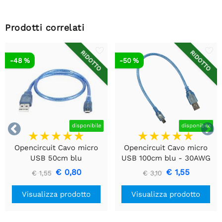
Prodotti correlati
RIDOTTO
RIDOTTO
-48 %
-50 %


disponibile
disponibile
Opencircuit Cavo micro
Opencircuit Cavo micro
USB 50cm blu
USB 100cm blu - 30AWG
€ 0,80
€ 1,55
€ 1,55
€ 3,10
Visualizza prodotto
Visualizza prodotto