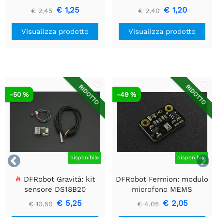
pezzi
cm 40 pezzi
€ 1,25
€ 1,20
€ 2,45
€ 2,40
Visualizza prodotto
Visualizza prodotto
RIDOTTO
RIDOTTO
-50 %
-49 %


disponibile
disponibile
DFRobot Gravità: kit
DFRobot Fermion: modulo
sensore DS18B20
microfono MEMS
impermeabile
€ 5,25
€ 2,05
€ 10,50
€ 4,05