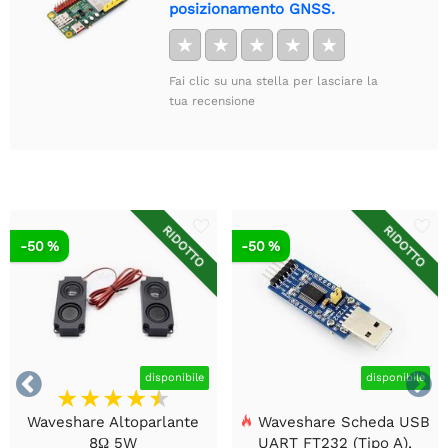
posizionamento GNSS.
★
★
★
★
★
Fai clic su una stella per lasciare la
tua recensione
RIDOTTO
RIDOTTO
-50 %
-50 %


disponibile
disponibile
Waveshare Altoparlante
Waveshare Scheda USB
8Ω 5W
UART FT232 (Tipo A),