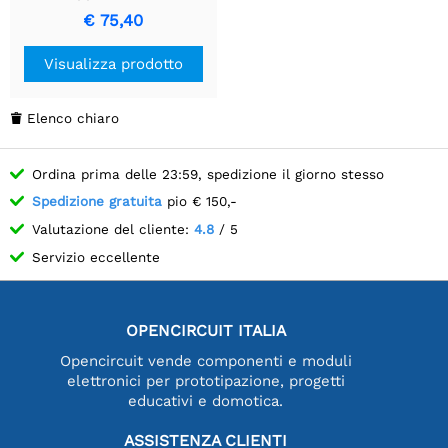
Progettata per
€ 75,40
QuecPython, a bassissimo
consumo energetico,
Visualizza prodotto
supporta comunicazione
LTE / EGPRS e
posizionamento GNSS.
Elenco chiaro

Ordina prima delle 23:59, spedizione il giorno stesso
Spedizione gratuita
pio € 150,-
Valutazione del cliente:
4.8
/ 5
Servizio eccellente
OPENCIRCUIT ITALIA
Opencircuit vende componenti e moduli
elettronici per prototipazione, progetti
educativi e domotica.
ASSISTENZA CLIENTI