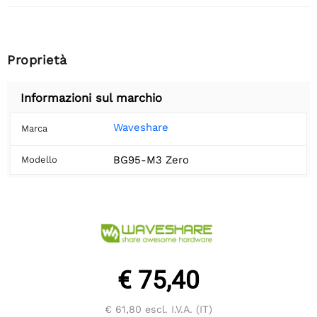
Proprietà
Informazioni sul marchio
Waveshare
Marca
BG95-M3 Zero
Modello
€ 75,40
€ 61,80
escl. I.V.A. (IT)