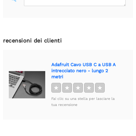
recensioni dei clienti
Adafruit Cavo USB C a USB A
intrecciato nero - lungo 2
metri
★
★
★
★
★
Fai clic su una stella per lasciare la
tua recensione