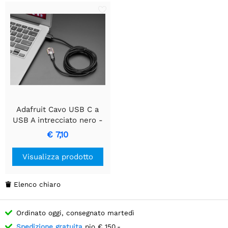
Adafruit Cavo USB C a
USB A intrecciato nero -
lungo 2 metri
€ 7,10
Visualizza prodotto
Elenco chiaro

Ordinato oggi, consegnato martedì
Spedizione gratuita
pio € 150,-