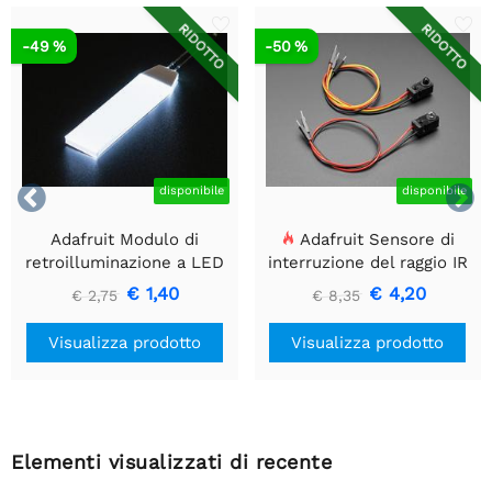
RIDOTTO
RIDOTTO
-49 %
-50 %


disponibile
disponibile
Adafruit Modulo di
Adafruit Sensore di
retroilluminazione a LED
interruzione del raggio IR
bianco - Piccolo 12 mm x
con estremità del
€ 1,40
€ 4,20
€ 2,75
€ 8,35
40 mm
connettore del cavo di alta
qualità - LED da 5 mm
Visualizza prodotto
Visualizza prodotto
Elementi visualizzati di recente