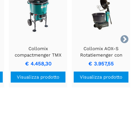

Collomix
Collomix AOX-S
compactmenger TMX
Rotatiemenger con
1500 - Miscelatore
capacità di 40L e
€ 4.458,30
€ 3.957,55
Efficiente e Affidabile
raschia bordo.
Visualizza prodotto
Visualizza prodotto