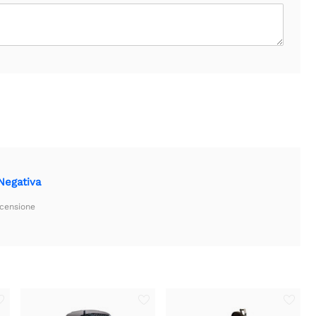
egativa
ecensione