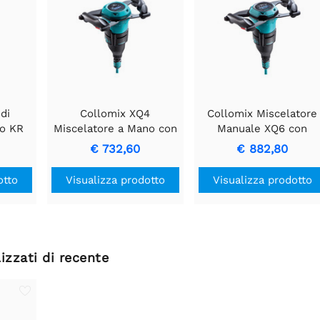
di
Collomix XQ4
Collomix Miscelatore
po KR
Miscelatore a Mano con
Manuale XQ6 con
ore di
Pala WK140 HF
Motore da 1750W e
€ 732,60
€ 882,80
Attacco Miscelatore
MK160 HF
otto
Visualizza prodotto
Visualizza prodotto
izzati di recente