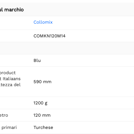
ul marchio
Collomix
COMKN120M14
Blu
product
 Italiaans
590 mm
ltezza del
1200 g
etro
120 mm
i primari
Turchese