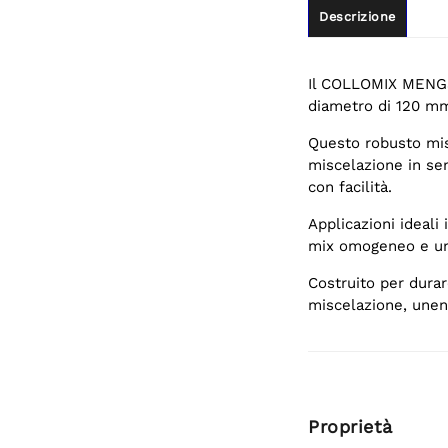
Descrizione
Il COLLOMIX MENGS
diametro di 120 mm
Questo robusto mis
miscelazione in sen
con facilità.
Applicazioni ideali
mix omogeneo e uni
Costruito per durar
miscelazione, unendo
Proprietà