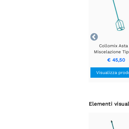

Collomix Asta 
Miscelazione Ti
140 mm - Miscelat
€ 45,50
Precisione.
Visualizza prod
Elementi visual