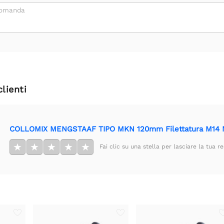
domanda
clienti
COLLOMIX MENGSTAAF TIPO MKN 120mm Filettatura M14 N
★
★
★
★
★
Fai clic su una stella per lasciare la tua r