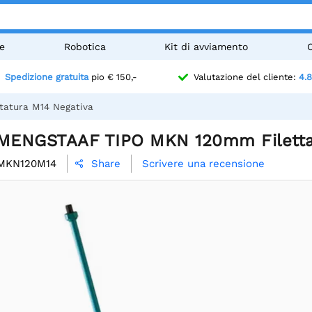
e
Robotica
Kit di avviamento
Spedizione gratuita
pio € 150,-
Valutazione del cliente:
4.8
atura M14 Negativa
ENGSTAAF TIPO MKN 120mm Filettat
MKN120M14
Scrivere una recensione
Share
