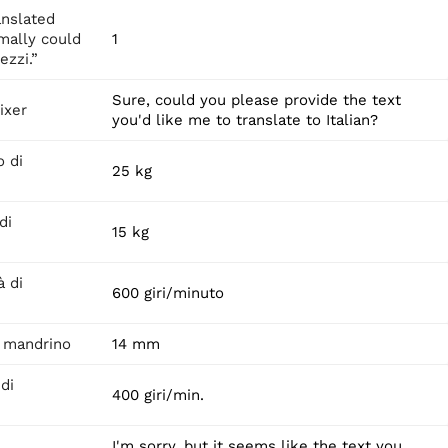
anslated
rmally could
1
ezzi.”
Sure, could you please provide the text
ixer
you'd like me to translate to Italian?
 di
25 kg
di
15 kg
à di
600 giri/minuto
 mandrino
14 mm
di
400 giri/min.
I'm sorry, but it seems like the text you