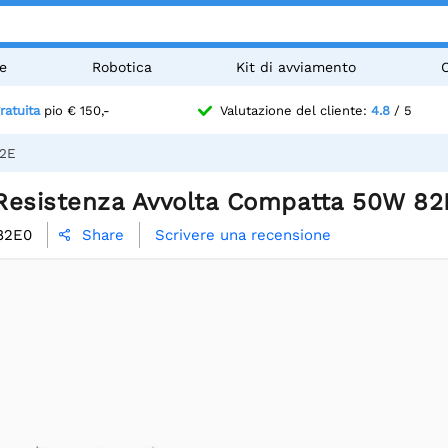
e
Robotica
Kit di avviamento
ratuita
pio € 150,-
Valutazione del cliente:
4.8
/ 5
82E
Resistenza Avvolta Compatta 50W 82
82E0
Scrivere una recensione
Share
