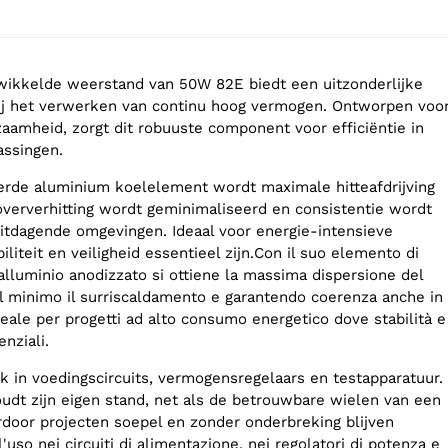
ikkelde weerstand van 50W 82E biedt een uitzonderlijke
ij het verwerken van continu hoog vermogen. Ontworpen voo
zaamheid, zorgt dit robuuste component voor efficiëntie in
assingen.
erde aluminium koelelement wordt maximale hitteafdrijving
oververhitting wordt geminimaliseerd en consistentie wordt
 uitdagende omgevingen. Ideaal voor energie-intensieve
iliteit en veiligheid essentieel zijn.Con il suo elemento di
alluminio anodizzato si ottiene la massima dispersione del
al minimo il surriscaldamento e garantendo coerenza anche in
 Ideale per progetti ad alto consumo energetico dove stabilità e
nziali.
ik in voedingscircuits, vermogensregelaars en testapparatuur.
dt zijn eigen stand, net als de betrouwbare wielen van een
rdoor projecten soepel en zonder onderbreking blijven
'uso nei circuiti di alimentazione, nei regolatori di potenza e