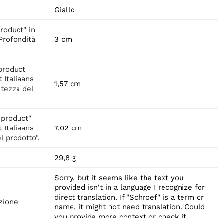
Giallo
roduct" in
"Profondità
3 cm
product
 Italiaans
1,57 cm
ltezza del
 product"
 Italiaans
7,02 cm
l prodotto".
29,8 g
Sorry, but it seems like the text you
provided isn't in a language I recognize for
direct translation. If "Schroef" is a term or
zione
name, it might not need translation. Could
you provide more context or check if