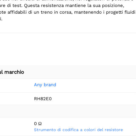
re di test. Questa resistenza mantiene la sua posizione,
te affidabili di un treno in corsa, mantenendo i progetti fluidi
i.
ul marchio
Any brand
RH82E0
0 Ω
Strumento di codifica a colori del resistore