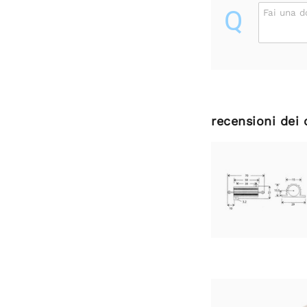
Q
Fai una 
recensioni dei 