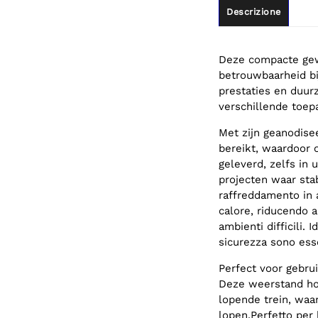
Descrizione
Deze compacte gew
betrouwbaarheid b
prestaties en duur
verschillende toep
Met zijn geanodise
bereikt, waardoor 
geleverd, zelfs in
projecten waar stab
raffreddamento in 
calore, riducendo 
ambienti difficili.
sicurezza sono esse
Perfect voor gebru
Deze weerstand hou
lopende trein, waa
lopen.Perfetto per l