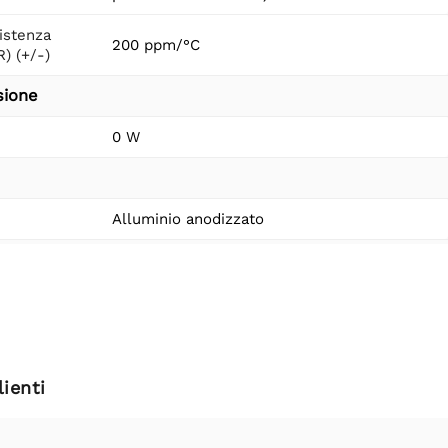
istenza
200 ppm/°C
R) (+/-)
sione
0 W
Alluminio anodizzato
ienti