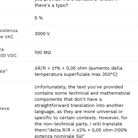
there's a typo?
5 %
sistenza
3000 V
ne VAC
za
100 MΩ
500 VDC
ΔR/R < ±1% + 0,05 ohm (aumento della
ale"
temperatura superficiale max 350°C)
Unfortunately, the text you've provided
contains some technical and mathematical
components that don't have a
straightforward translation into another
breve
language, as they are more universal or
specific to certain contexts. However, for
the non-technical parts, I will translate
them:"delta R/R < ±2% + 0,05 ohm (100%
potenza nominale 5s)"