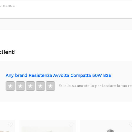
domanda
clienti
Any brand Resistenza Avvolta Compatta 50W 82E
★
★
★
★
★
Fai clic su una stella per lasciare la tua r