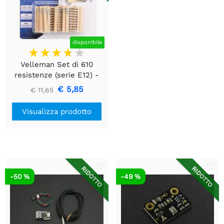
disponibile
Velleman Set di 610
resistenze (serie E12) -
1/4W - 5%
€ 5,85
€ 11,65
Visualizza prodotto
RIDOTTO
RIDOTTO
-50 %
-49 %