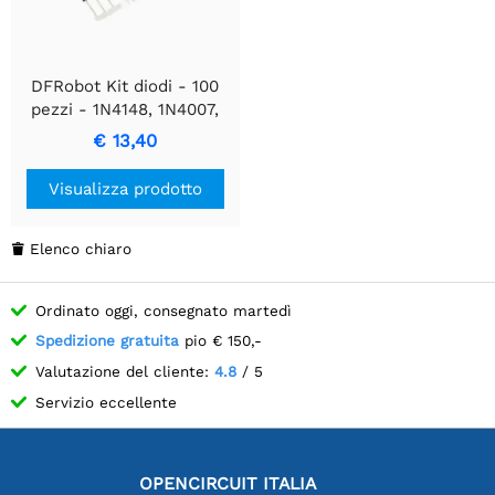
DFRobot Kit diodi - 100
pezzi - 1N4148, 1N4007,
1N5819, 1N5399, FR107,
€ 13,40
FR207, 1N5408, 1N5822
Visualizza prodotto
Elenco chiaro

Ordinato oggi, consegnato martedì
Spedizione gratuita
pio € 150,-
Valutazione del cliente:
4.8
/ 5
Servizio eccellente
OPENCIRCUIT ITALIA