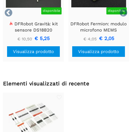


disponibile
disponibile
DFRobot Gravità: kit
DFRobot Fermion: modulo
sensore DS18B20
microfono MEMS
impermeabile
€ 5,25
€ 2,05
€ 10,50
€ 4,05
Visualizza prodotto
Visualizza prodotto
Elementi visualizzati di recente