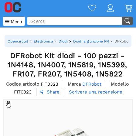

Menu
Opencircuit
Elettronica
Diodi
Diodi a giunzione PN
DFRobot Kit
DFRobot Kit diodi - 100 pezzi -
1N4148, 1N4007, 1N5819, 1N5399,
FR107, FR207, 1N5408, 1N5822
Codice articolo
FIT0323
Marca
DFRobot
Modello
FIT0323
Scrivere una recensione
Share
