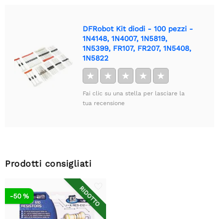
DFRobot Kit diodi - 100 pezzi -
1N4148, 1N4007, 1N5819,
1N5399, FR107, FR207, 1N5408,
1N5822
★
★
★
★
★
Fai clic su una stella per lasciare la
tua recensione
Prodotti consigliati
RIDOTTO
-50 %