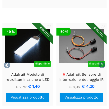
RIDOTTO
RIDOTTO
-49 %
-50 %


disponibile
disponibile
Adafruit Modulo di
Adafruit Sensore di
retroilluminazione a LED
interruzione del raggio IR
bianco - Piccolo 12 mm x
con estremità del
€ 1,40
€ 4,20
€ 2,75
€ 8,35
40 mm
connettore del cavo di alta
qualità - LED da 5 mm
Visualizza prodotto
Visualizza prodotto