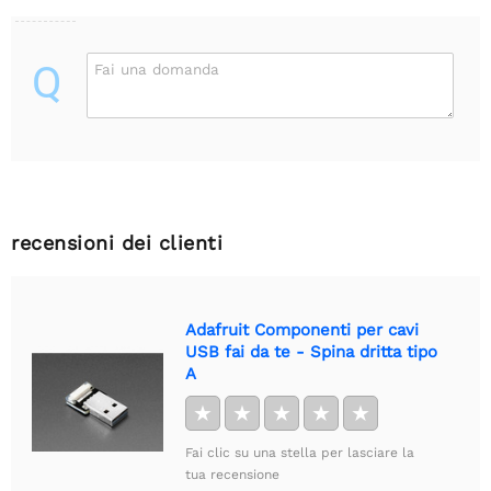
Q
Fai una domanda
recensioni dei clienti
Adafruit Componenti per cavi
USB fai da te - Spina dritta tipo
A
★
★
★
★
★
Fai clic su una stella per lasciare la
tua recensione