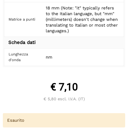
18 mm (Note: "it" typically refers
to the Italian language, but "mm"
(millimeters) doesn't change when
Matrice a punti
translating to Italian or most other
languages.)
Scheda dati
Lunghezza
nm
d'onda
€ 7,10
€ 5,80
escl. I.V.A. (IT)
Esaurito