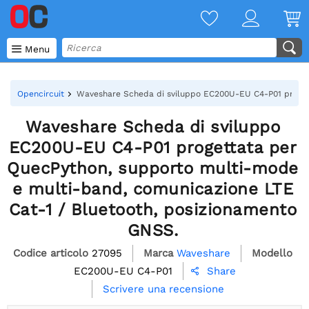

Menu
Opencircuit
Waveshare Scheda di sviluppo EC200U-EU C4-P01 progett
Waveshare Scheda di sviluppo
EC200U-EU C4-P01 progettata per
QuecPython, supporto multi-mode
e multi-band, comunicazione LTE
Cat-1 / Bluetooth, posizionamento
GNSS.
Codice articolo
27095
Marca
Waveshare
Modello
EC200U-EU C4-P01
Share

Scrivere una recensione