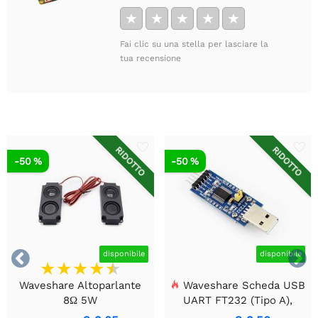
★
★
★
★
★
Fai clic su una stella per lasciare la
tua recensione
RIDOTTO
RIDOTTO
-50 %
-50 %


disponibile
disponibile
Waveshare Altoparlante
Waveshare Scheda USB
8Ω 5W
UART FT232 (Tipo A),
Modulo di Comunicazione