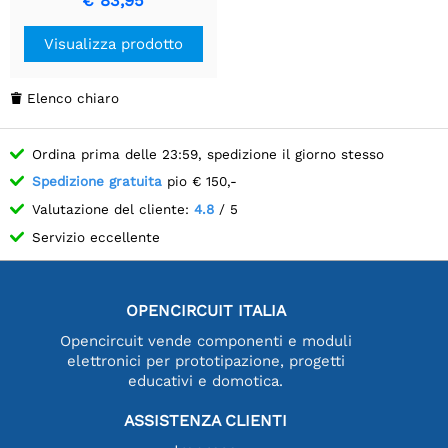
€ 83,95
QuecPython, supporto
multi-mode e multi-band,
Visualizza prodotto
comunicazione LTE Cat-1 /
Bluetooth,
posizionamento GNSS.
Elenco chiaro

Ordina prima delle 23:59, spedizione il giorno stesso
Spedizione gratuita
pio € 150,-
Valutazione del cliente:
4.8
/ 5
Servizio eccellente
OPENCIRCUIT ITALIA
Opencircuit vende componenti e moduli
elettronici per prototipazione, progetti
educativi e domotica.
ASSISTENZA CLIENTI