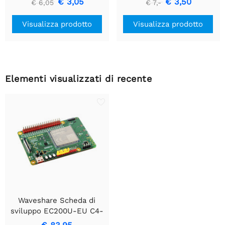
€ 3,05
€ 3,50
€ 6,05
€ 7,-
USB a TTL (UART)
Visualizza prodotto
Visualizza prodotto
Elementi visualizzati di recente
Waveshare Scheda di
sviluppo EC200U-EU C4-
P01 progettata per