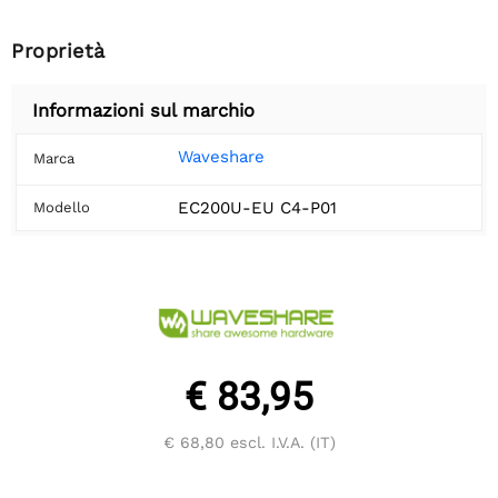
Proprietà
Informazioni sul marchio
Waveshare
Marca
EC200U-EU C4-P01
Modello
€ 83,95
€ 68,80
escl. I.V.A. (IT)