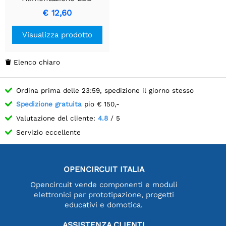
efficiente con uscita a 21
€ 12,60
VDC e 9 W
Visualizza prodotto
Elenco chiaro

Ordina prima delle 23:59, spedizione il giorno stesso
Spedizione gratuita
pio € 150,-
Valutazione del cliente:
4.8
/ 5
Servizio eccellente
OPENCIRCUIT ITALIA
Opencircuit vende componenti e moduli
elettronici per prototipazione, progetti
educativi e domotica.
ASSISTENZA CLIENTI