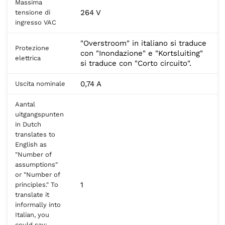
Massima
264 V
tensione di
ingresso VAC
"Overstroom" in italiano si traduce
Protezione
con "Inondazione" e "Kortsluiting"
elettrica
si traduce con "Corto circuito".
0,74 A
Uscita nominale
Aantal
uitgangspunten
in Dutch
translates to
English as
"Number of
assumptions"
or "Number of
1
principles." To
translate it
informally into
Italian, you
could say: