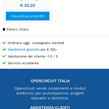
per micro:bit V2
€ 52,20
Visualizza prodotto
Elenco chiaro

Ordinato oggi, consegnato martedì
Spedizione gratuita
pio € 150,-
Valutazione del cliente:
4.8
/ 5
Servizio eccellente
OPENCIRCUIT ITALIA
Opencircuit vende componenti e moduli
elettronici per prototipazione, progetti
educativi e domotica.
ASSISTENZA CLIENTI