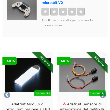
micro:bit V2
★
★
★
★
★
Fai clic su una stella per lasciare la
tua recensione
RIDOTTO
RIDOTTO
-49 %
-50 %


disponibile
disponibile
Adafruit Modulo di
Adafruit Sensore di
retroilluminazione a LED
interruzione del raggio IR