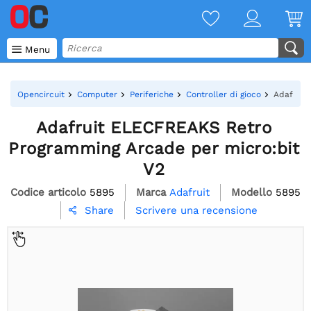

Menu
Opencircuit
Computer
Periferiche
Controller di gioco
Adafruit
Adafruit ELECFREAKS Retro
Programming Arcade per micro:bit
V2
Codice articolo
5895
Marca
Adafruit
Modello
5895
Scrivere una recensione
Share
