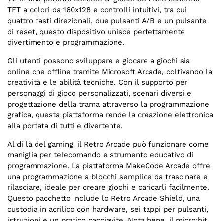
TFT a colori da 160x128 e controlli intuitivi, tra cui
quattro tasti direzionali, due pulsanti A/B e un pulsante
di reset, questo dispositivo unisce perfettamente
divertimento e programmazione.
Gli utenti possono sviluppare e giocare a giochi sia
online che offline tramite Microsoft Arcade, coltivando la
creatività e le abilità tecniche. Con il supporto per
personaggi di gioco personalizzati, scenari diversi e
progettazione della trama attraverso la programmazione
grafica, questa piattaforma rende la creazione elettronica
alla portata di tutti e divertente.
Al di là del gaming, il Retro Arcade può funzionare come
maniglia per telecomando e strumento educativo di
programmazione. La piattaforma MakeCode Arcade offre
una programmazione a blocchi semplice da trascinare e
rilasciare, ideale per creare giochi e caricarli facilmente.
Questo pacchetto include lo Retro Arcade Shield, una
custodia in acrilico con hardware, sei tappi per pulsanti,
istruzioni e un pratico cacciavite. Nota bene, il micro:bit