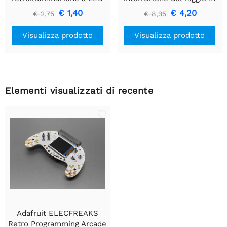
bianco - Piccolo 12 mm x
con estremità del
€ 1,40
€ 4,20
€ 2,75
€ 8,35
40 mm
connettore del cavo di alta
qualità - LED da 5 mm
Visualizza prodotto
Visualizza prodotto
Elementi visualizzati di recente
Adafruit ELECFREAKS
Retro Programming Arcade