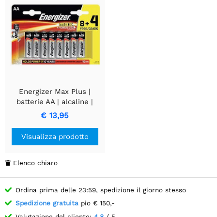
Energizer Max Plus |
batterie AA | alcaline |
confezione da 12
€ 13,95
Visualizza prodotto
Elenco chiaro

Ordina prima delle 23:59, spedizione il giorno stesso
Spedizione gratuita
pio € 150,-
Valutazione del cliente:
4.8
/ 5