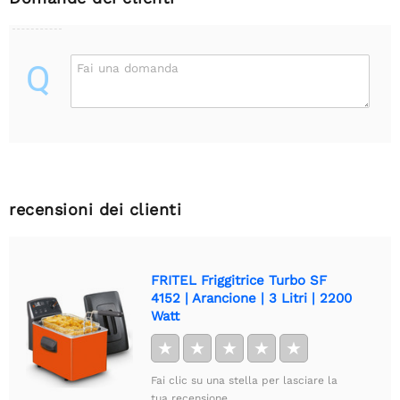
Q
Fai una domanda
recensioni dei clienti
FRITEL Friggitrice Turbo SF
4152 | Arancione | 3 Litri | 2200
Watt
★
★
★
★
★
Fai clic su una stella per lasciare la
tua recensione