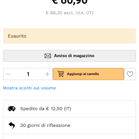
€ 80,90
€ 66,30
escl. I.V.A. (IT)
Esaurito
Avviso di magazzino
Aggiungi al carrello
Mostra sconti sul volume
Spedito da
€ 12,50
(IT)
30 giorni di riflessione