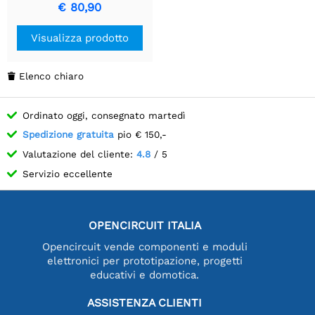
Lettura | 420 MB/s
€ 80,90
Scrittura
Visualizza prodotto
Elenco chiaro

Ordinato oggi, consegnato martedì
Spedizione gratuita
pio € 150,-
Valutazione del cliente:
4.8
/ 5
Servizio eccellente
OPENCIRCUIT ITALIA
Opencircuit vende componenti e moduli
elettronici per prototipazione, progetti
educativi e domotica.
ASSISTENZA CLIENTI