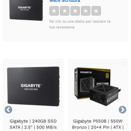
MB/s Scrittura
★
★
★
★
★
Fai clic su una stella per lasciare la
tua recensione


Gigabyte | 240GB SSD
Gigabyte P550B | 550W
SATA | 2.5" | 500 MB/s
Bronzo | 20+4 Pin | ATX |