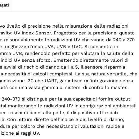
egati
 livello di precisione nella misurazione delle radiazioni
ravity: UV Index Sensor. Progettato per la precisione, questo
le misura abilmente le radiazioni UV che vanno da 240 a 370
e lunghezze d'onda UVA, UVB e UVC. Si concentra in
gamma UVB, rendendolo perfetto per valutare la salute della
i indici UV senza sforzo. Emettendo direttamente valori di
e avvisi di rischio di danno da 1 a 5, il sensore risparmia
 necessità di calcoli complessi. La sua natura versatile, che
municazione I2C che UART, garantisce un'integrazione senza
uità con una vasta gamma di sistemi di controllo master.
 240-370 si distingue per la sua capacità di fornire output
stai monitorando le radiazioni UV in configurazioni ambientali
r i rischi di danni alla pelle, il dispositivo offre dati
li. Con letture dirette dell'indice e del livello di danno,
dure per coloro che necessitano di valutazioni rapide e
izione ai raggi UV.