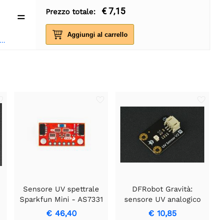
€ 7,15
Prezzo totale:
=
Aggiungi al carrello
circuit Ricevitore a infrarossi e kit telecomando
Sensore UV spettrale
DFRobot Gravità:
Sparkfun Mini - AS7331
sensore UV analogico
(Qwiic)
V2
€ 46,40
€ 10,85