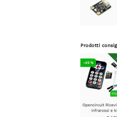
Prodotti consig
R
-49 %
dis
Opencircuit Ricevi
infrarossi e k
telecomand