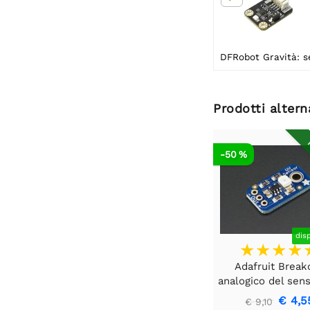
Prodotti altern
R
-50 %
dis
Adafruit Break
analogico del sens
luce UV - GUVA-
€ 4,5
€ 9,10