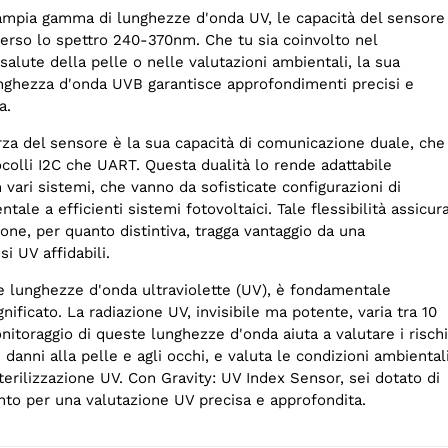
mpia gamma di lunghezze d'onda UV, le capacità del sensore
verso lo spettro 240-370nm. Che tu sia coinvolto nel
salute della pelle o nelle valutazioni ambientali, la sua
unghezza d'onda UVB garantisce approfondimenti precisi e
a.
rza del sensore è la sua capacità di comunicazione duale, che
ocolli I2C che UART. Questa dualità lo rende adattabile
n vari sistemi, che vanno da sofisticate configurazioni di
ale a efficienti sistemi fotovoltaici. Tale flessibilità assicur
ione, per quanto distintiva, tragga vantaggio da una
i UV affidabili.
 lunghezze d'onda ultraviolette (UV), è fondamentale
nificato. La radiazione UV, invisibile ma potente, varia tra 10
itoraggio di queste lunghezze d'onda aiuta a valutare i rischi
 danni alla pelle e agli occhi, e valuta le condizioni ambiental
sterilizzazione UV. Con Gravity: UV Index Sensor, sei dotato di
to per una valutazione UV precisa e approfondita.