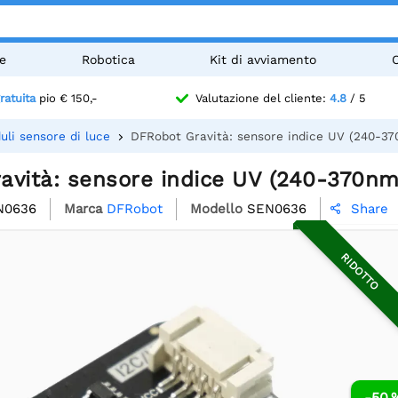
e
Robotica
Kit di avviamento
ratuita
pio € 150,-
Valutazione del cliente:
4.8
/ 5
uli sensore di luce
DFRobot Gravità: sensore indice UV (240-3
avità: sensore indice UV (240-370nm
N0636
Marca
DFRobot
Modello
SEN0636
Share

RIDOTTO
-50 