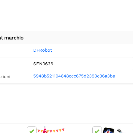
ul marchio
DFRobot
SEN0636
5948b521104648ccc675d2393c36a3be
zioni