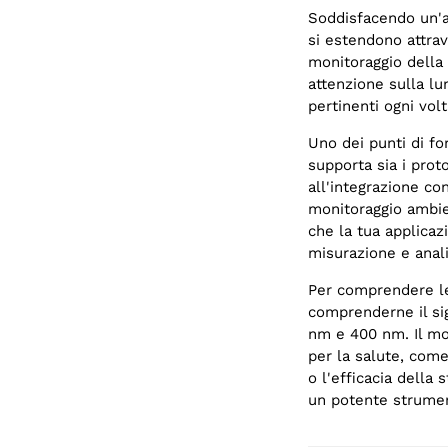
Soddisfacendo un'a
si estendono attra
monitoraggio della 
attenzione sulla l
pertinenti ogni volt
Uno dei punti di fo
supporta sia i prot
all'integrazione co
monitoraggio ambient
che la tua applicaz
misurazione e analis
Per comprendere le
comprenderne il sig
nm e 400 nm. Il mon
per la salute, come
o l'efficacia della 
un potente strumen