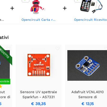
+
+
DFRobot Gravità: sensore indice UV (240-370nm, UVA, UVB, UVC)
Opencircuit Carta regalo
Open
ativi
IDOTTO
ponibile
out
Sensore UV spettrale
Adafruit VCNL4010
ore di
Sparkfun - AS7331
Sensore di
S12SD
(Qwiic)
prossimità/luce
5
€ 39,35
€ 13,15