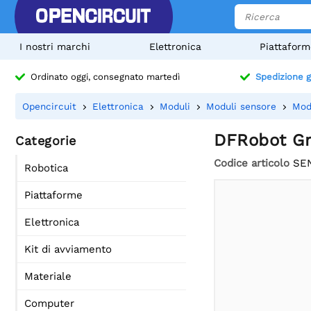
I nostri marchi
Elettronica
Piattaform
Ordinato oggi, consegnato martedì
Spedizione g
Opencircuit
Elettronica
Moduli
Moduli sensore
Mod
DFRobot Gr
Categorie
Codice articolo
SE
Robotica
Piattaforme
Elettronica
Kit di avviamento
Materiale
Computer