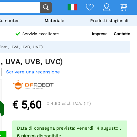
Computer
Materiale
Prodotti stagionali
Imprese
Contatto
Servizio eccellente
70nm, UVA, UVB, UVC)
, UVA, UVB, UVC)
Scrivere una recensione
€ 5,60
€ 4,60
escl. I.V.A. (IT)
Data di consegna prevista: venerdì 14 augusto .
6
pieces
disponibile
%