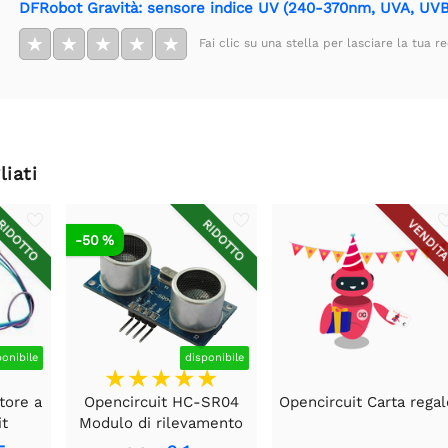
DFRobot Gravità: sensore indice UV (240-370nm, UVA, UV
★
★
★
★
★
Fai clic su una stella per lasciare la tua r
liati
IDOTTO
RIDOTTO
VENDIT
-50 %
ponibile
disponibile
tore a
Opencircuit HC-SR04
Opencircuit Carta regal
it
Modulo di rilevamento
o
della distanza ad