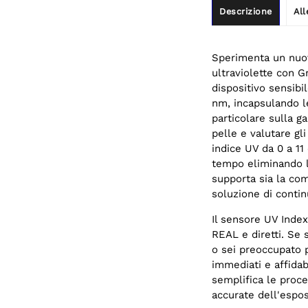
Descrizione
All
Sperimenta un nuovo
ultraviolette con G
dispositivo sensibi
nm, incapsulando l
particolare sulla 
pelle e valutare gl
indice UV da 0 a 11 
tempo eliminando la
supporta sia la co
soluzione di contin
Il sensore UV Index
REAL e diretti. Se 
o sei preoccupato pe
immediati e affidabi
semplifica le proce
accurate dell'espos