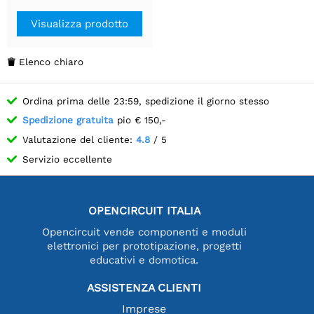
precisione (B), porte duali
UART/USB.
Visualizza prodotto
Elenco chiaro

Ordina prima delle 23:59, spedizione il giorno stesso
Spedizione gratuita
pio € 150,-
Valutazione del cliente:
4.8
/ 5
Servizio eccellente
OPENCIRCUIT ITALIA
Opencircuit vende componenti e moduli
elettronici per prototipazione, progetti
educativi e domotica.
ASSISTENZA CLIENTI
Imprese