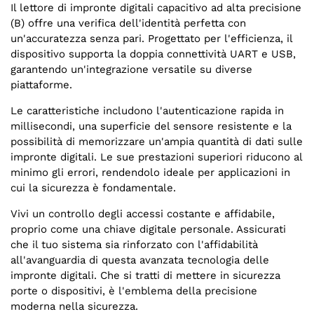
Il lettore di impronte digitali capacitivo ad alta precisione
(B) offre una verifica dell'identità perfetta con
un'accuratezza senza pari. Progettato per l'efficienza, il
dispositivo supporta la doppia connettività UART e USB,
garantendo un'integrazione versatile su diverse
piattaforme.
Le caratteristiche includono l'autenticazione rapida in
millisecondi, una superficie del sensore resistente e la
possibilità di memorizzare un'ampia quantità di dati sulle
impronte digitali. Le sue prestazioni superiori riducono al
minimo gli errori, rendendolo ideale per applicazioni in
cui la sicurezza è fondamentale.
Vivi un controllo degli accessi costante e affidabile,
proprio come una chiave digitale personale. Assicurati
che il tuo sistema sia rinforzato con l'affidabilità
all'avanguardia di questa avanzata tecnologia delle
impronte digitali. Che si tratti di mettere in sicurezza
porte o dispositivi, è l'emblema della precisione
moderna nella sicurezza.