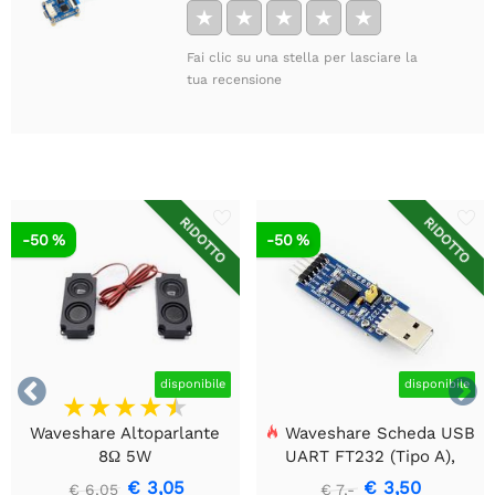
★
★
★
★
★
Fai clic su una stella per lasciare la
tua recensione
RIDOTTO
RIDOTTO
-50 %
-50 %


disponibile
disponibile
Waveshare Altoparlante
Waveshare Scheda USB
8Ω 5W
UART FT232 (Tipo A),
Modulo di Comunicazione
€ 3,05
€ 3,50
€ 6,05
€ 7,-