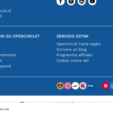
uit.nl
3
NI SU OPENCIRCUIT
SERVIZIO EXTRA
Opencircuit Carta regalo
Scrivere un blog
ortimento
Programma affiliato
hi
Codice colore del
quenti
rn-in