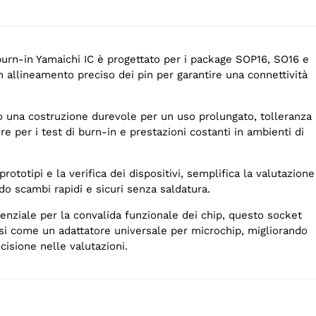
 burn-in Yamaichi IC è progettato per i package SOP16, SO16 e
 allineamento preciso dei pin per garantire una connettività
o una costruzione durevole per un uso prolungato, tolleranza
re per i test di burn-in e prestazioni costanti in ambienti di
 prototipi e la verifica dei dispositivi, semplifica la valutazione
o scambi rapidi e sicuri senza saldatura.
nziale per la convalida funzionale dei chip, questo socket
ssi come un adattatore universale per microchip, migliorando
ecisione nelle valutazioni.