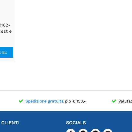
0162-
Test e
otto
Spedizione gratuita
pio € 150,-
Valuta
 CLIENTI
SOCIALS