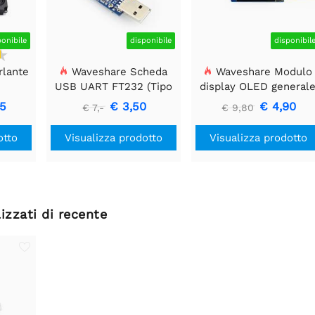
ponibile
disponibile
disponibil
rlante
Waveshare Scheda
Waveshare Modulo
USB UART FT232 (Tipo
display OLED general
A), Modulo di
da 0,91 pollici, 128x32
05
€ 3,50
€ 4,90
€ 7,-
€ 9,80
Comunicazione USB a
TTL (UART)
otto
Visualizza prodotto
Visualizza prodotto
izzati di recente