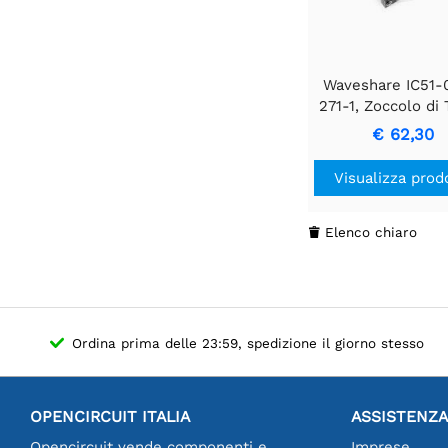
Waveshare IC51-
271-1, Zoccolo di 
Burn-in
€ 62,30
Visualizza prod
Elenco chiaro

Ordina prima delle 23:59, spedizione il giorno stesso
OPENCIRCUIT ITALIA
ASSISTENZA
Opencircuit vende componenti e
Imprese