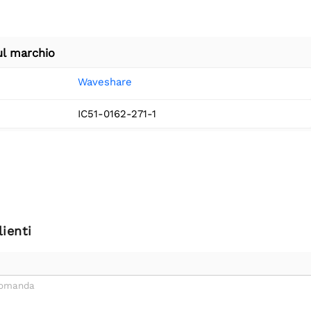
ul marchio
Waveshare
IC51-0162-271-1
ienti
domanda