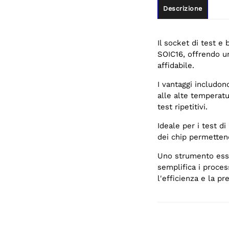
Descrizione
Il socket di test e
SOIC16, offrendo un
affidabile.
I vantaggi includon
alle alte temperatu
test ripetitivi.
Ideale per i test di
dei chip permettend
Uno strumento esse
semplifica i proce
l'efficienza e la pr