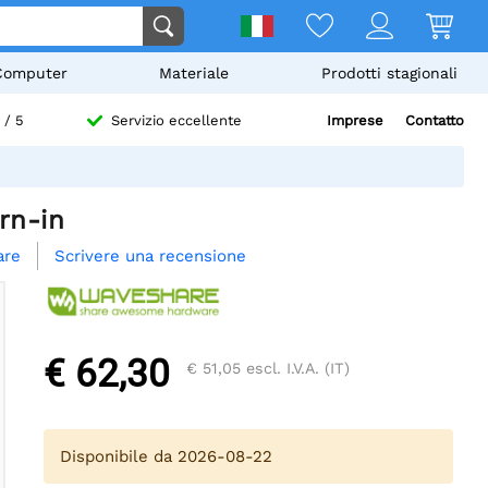
Computer
Materiale
Prodotti stagionali
Imprese
Contatto
/ 5
Servizio eccellente
rn-in
Scrivere una recensione
are
€ 62,30
€ 51,05
escl. I.V.A. (IT)
Disponibile da 2026-08-22