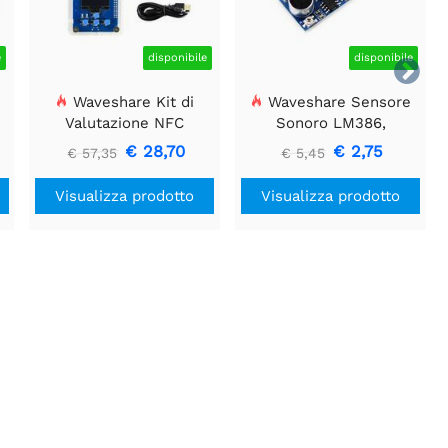
e
disponibile
disponibile

Waveshare Kit di
Waveshare Sensore
e
Valutazione NFC
Sonoro LM386,
ST25R3911B, Lettore
Rilevatore di Suoni,
€ 28,70
€ 2,75
€ 57,35
€ 5,45
NFC + scheda TF + cavo
Compatibile con Arduino
USB
Visualizza prodotto
Visualizza prodotto