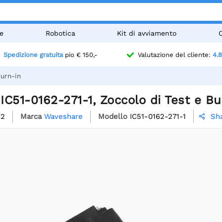
e
Robotica
Kit di avviamento
Spedizione gratuita
pio € 150,-
Valutazione del cliente:
4.8
Burn-in
C51-0162-271-1, Zoccolo di Test e Bu
52
Marca
Waveshare
Modello
IC51-0162-271-1
Sh
