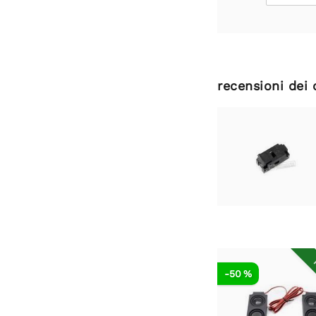
recensioni dei 
R
-50 %