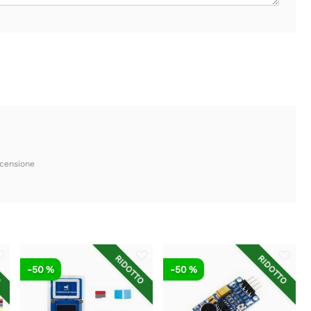
ecensione
O
RIDOTTO
RIDOTTO
-50 %
-50 %