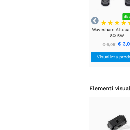
dis

Waveshare Altopa
8Ω 5W
€ 3,
€ 6,05
Visualizza prod
Elementi visual