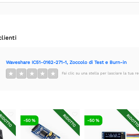
clienti
Waveshare IC51-0162-271-1, Zoccolo di Test e Burn-in
★
★
★
★
★
Fai clic su una stella per lasciare la tua r
IDOTTO
RIDOTTO
RIDOTT
-50 %
-50 %