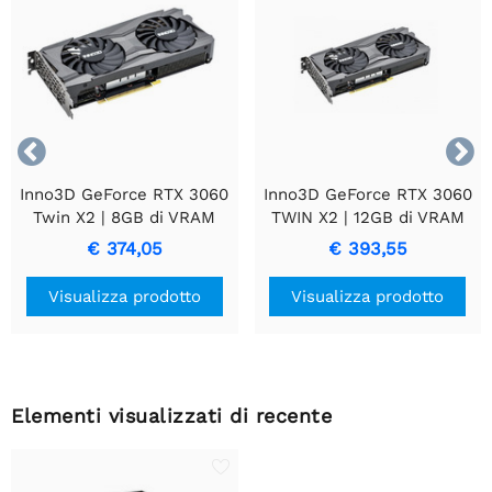


Inno3D GeForce RTX 3060
Inno3D GeForce RTX 3060
Twin X2 | 8GB di VRAM
TWIN X2 | 12GB di VRAM
GDDR6 | Scheda video |
GDDR6 | Scheda video |
€ 374,05
€ 393,55
GPU | Nvidia
GPU | Nvidia
Visualizza prodotto
Visualizza prodotto
Elementi visualizzati di recente