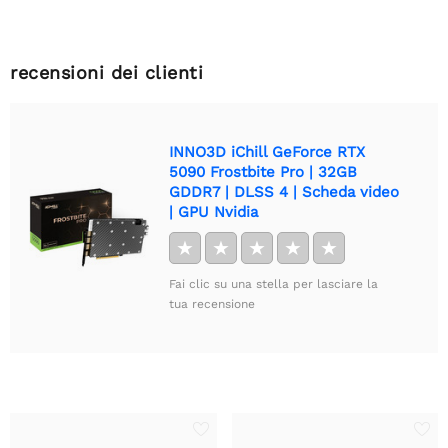
recensioni dei clienti
INNO3D iChill GeForce RTX
5090 Frostbite Pro | 32GB
GDDR7 | DLSS 4 | Scheda video
| GPU Nvidia
★
★
★
★
★
Fai clic su una stella per lasciare la
tua recensione