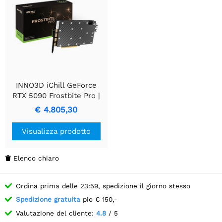
INNO3D iChill GeForce
RTX 5090 Frostbite Pro |
32GB GDDR7 | DLSS 4 |
€ 4.805,30
Scheda video | GPU Nvidia
Visualizza prodotto
Elenco chiaro

Ordina prima delle 23:59, spedizione il giorno stesso
Spedizione gratuita
pio € 150,-
Valutazione del cliente:
4.8
/ 5