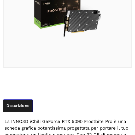
Descrizione
La INNO3D iChill GeForce RTX 5090 Frostbite Pro è una
scheda grafica potentissima progettata per portare il tuo
computer a un livello superiore. Con 32 GB di memoria