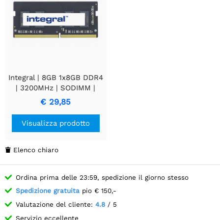
Integral | 8GB 1x8GB DDR4
| 3200MHz | SODIMM |
CL22 | Modulo di memoria
€ 29,85
| RAM
Visualizza prodotto
Elenco chiaro

Ordina prima delle 23:59, spedizione il giorno stesso
Spedizione gratuita
pio € 150,-
Valutazione del cliente:
4.8
/ 5
Servizio eccellente