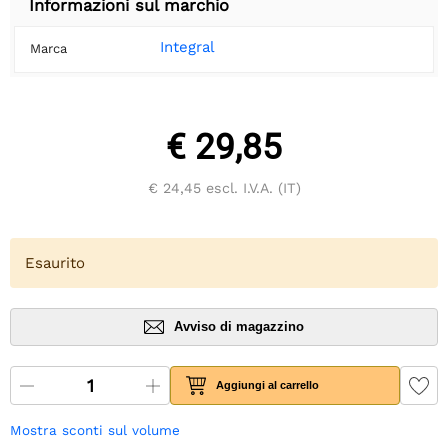
Informazioni sul marchio
Integral
Marca
€ 29,85
€ 24,45
escl. I.V.A. (IT)
Esaurito
Avviso di magazzino
Aggiungi al carrello
Mostra sconti sul volume