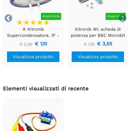


disponibile
disponibile
Kitronik
Kitronik MI: scheda di
Supercondensatore, 1F -
potenza per BBC Microbit
5,5V - 1 pezzo
V2
€ 1,10
€ 3,55
€ 2,20
€ 7,10
Visualizza prodotto
Visualizza prodotto
Elementi visualizzati di recente