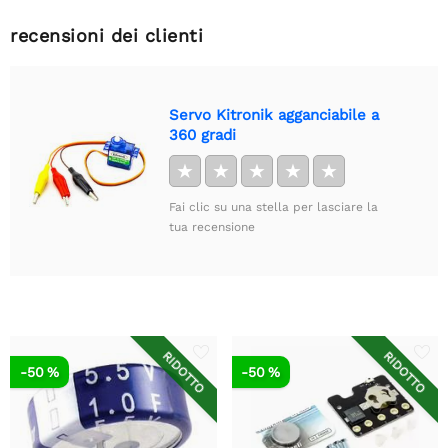
recensioni dei clienti
Servo Kitronik agganciabile a
360 gradi
★
★
★
★
★
Fai clic su una stella per lasciare la
tua recensione
RIDOTTO
RIDOTTO
-50 %
-50 %