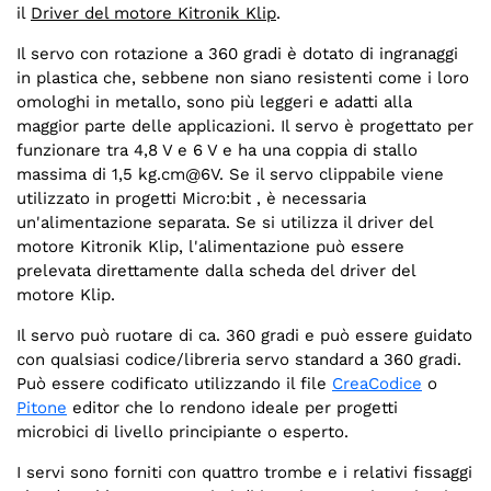
il
Driver del motore Kitronik Klip
.
Il servo con rotazione a 360 gradi è dotato di ingranaggi
in plastica che, sebbene non siano resistenti come i loro
omologhi in metallo, sono più leggeri e adatti alla
maggior parte delle applicazioni. Il servo è progettato per
funzionare tra 4,8 V e 6 V e ha una coppia di stallo
massima di
1,5 kg.cm@6V
. Se il servo clippabile viene
utilizzato in progetti Micro:bit , è necessaria
un'alimentazione separata. Se si utilizza il driver del
motore Kitronik Klip, l'alimentazione può essere
prelevata direttamente dalla scheda del driver del
motore Klip.
Il servo può ruotare di ca. 360 gradi e può essere guidato
con qualsiasi codice/libreria servo standard a 360 gradi.
Può essere codificato utilizzando il file
CreaCodice
o
Pitone
editor che lo rendono ideale per progetti
microbici di livello principiante o esperto.
I servi sono forniti con quattro trombe e i relativi fissaggi