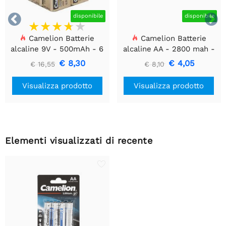


disponibile
disponibile
Camelion Batterie
Camelion Batterie
alcaline 9V - 500mAh - 6
alcaline AA - 2800 mah -
pz
12 pz
€ 8,30
€ 4,05
€ 16,55
€ 8,10
Visualizza prodotto
Visualizza prodotto
Elementi visualizzati di recente