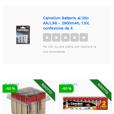
Camelion Batterie al litio
AA/LR6 - 2900mAh, 1.5V,
confezione da 4.
★
★
★
★
★
Fai clic su una stella per lasciare la
tua recensione
6 pieces
12 pieces
RIDOTTO
RIDOTTO
-50 %
-50 %