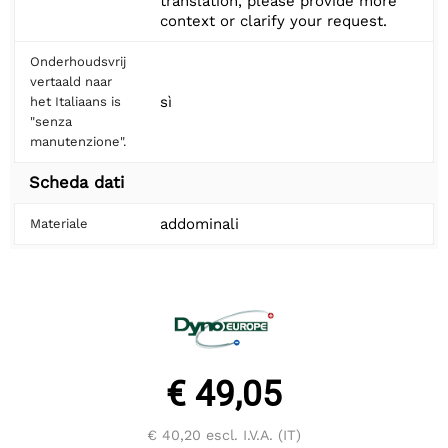
translation, please provide more
context or clarify your request.
Onderhoudsvrij
vertaald naar
sì
het Italiaans is
"senza
manutenzione".
Scheda dati
addominali
Materiale
€ 49,05
€ 40,20
escl. I.V.A. (IT)