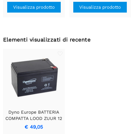
Visualizza prodotto
Visualizza prodotto
Elementi visualizzati di recente
Dyno Europe BATTERIA
COMPATTA LOOD ZUUR 12
V-12 Ah
€ 49,05