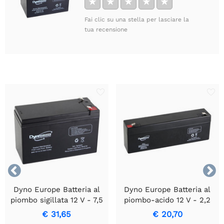
★
★
★
★
★
Fai clic su una stella per lasciare la
tua recensione


Dyno Europe Batteria al
Dyno Europe Batteria al
piombo sigillata 12 V - 7,5
piombo-acido 12 V - 2,2
Ah - Compatta
Ah
€ 31,65
€ 20,70