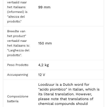
vertaald naar
99 mm
het Italiaans
(informeel) is
"altezza del
prodotto."
Breedte van
het product"
vertaald naar
150 mm
het Italiaans is:
"Larghezza del
prodotto".
4,2 kg
Peso Prodotto
12 V
Accuspanning
Loodzuur is a Dutch word for
"acido piombico" in Italian, which is
its literal translation. However,
Composizione
please note that translations of
batteria
chemical compounds should