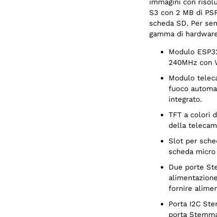
immagini con risol
S3 con 2 MB di PSR
scheda SD. Per sem
gamma di hardware
Modulo ESP32-S3 con 8 MB Flash, 2 MB PSRAM - Tensilica dual core
240MHz con W
Modulo telecamera OV5640 con visuale a 72 gradi e motore di messa a
fuoco automa
integrato.
TFT a colori da 1,54" 240x240: per visualizzare in anteprima le immagini
della telecam
Slot per scheda MicroSD: memorizza immagini o animazioni su qualsiasi
scheda micro 
Due porte Stemma digitali/analogiche: connettori JST PH-3 per A0, A1 e
alimentazione
fornire alimen
Porta I2C Stemma QT: collega praticamente qualsiasi sensore I2C con una
porta Stemma 