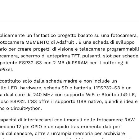
mplicemente un fantastico progetto basato su una fotocamera,
fotocamera MEMENTO di Adafruit . È una scheda di sviluppo
ario per creare progetti di visione e telecamere programmabili
camera, schermo di anteprima TFT, pulsanti, slot per schede
 potente ESP32-S3 con 2 MB di PSRAM per il buffering di
Pixel.
costituito solo dalla scheda madre e non include un
ello LED, hardware, scheda SD o batteria. L'ESP32-S3 è un
ca dual core da 240 MHz con supporto WiFi e Bluetooth® LE,
oso ESP32. L'S3 offre il supporto USB nativo, quindi è ideale
no o CircuitPython.
apacità di interfacciarsi con i moduli delle fotocamere RAW.
iedono 12 pin GPIO e un rapido trasferimento dati per
ni dal sensore, oltre a un'ampia memoria per archiviare