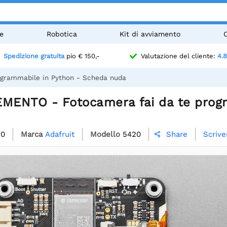
e
Robotica
Kit di avviamento
Spedizione gratuita
pio € 150,-
Valutazione del cliente:
4.8
grammabile in Python - Scheda nuda
EMENTO - Fotocamera fai da te prog
20
Marca
Adafruit
Modello
5420
Scrive
Share
