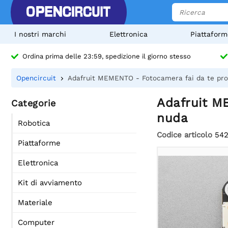
I nostri marchi
Elettronica
Piattaform
Ordina prima delle 23:59, spedizione il giorno stesso
Opencircuit
Adafruit MEMENTO - Fotocamera fai da te pro
Adafruit M
Categorie
nuda
Robotica
Codice articolo
54
Piattaforme
Elettronica
Kit di avviamento
Materiale
Computer