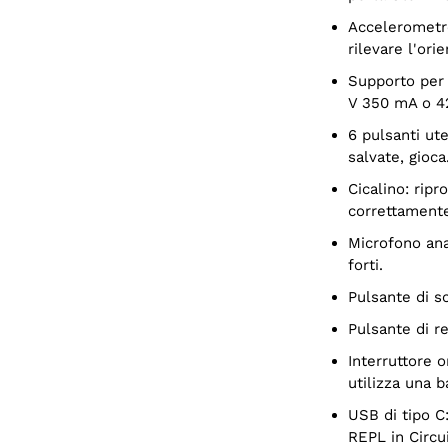
Accelerometro LIS3DH: l'accelerometro a triplo accesso è in grado di
rilevare l'ori
Supporto per la ricarica della batteria LiPoly: utilizza una batteria da 3,7/4,2
V 350 mA o 4
6 pulsanti utente: cambia modalità, visualizza in anteprima le immagini
salvate, gioca
Cicalino: riproduce toni o avvisi, indica quando una foto è stata scattata
correttament
Microfono analogico: può essere utilizzato come sensore per rilevare suoni
forti.
Pulsante di 
Pulsante di 
Interruttore on/off: interrompe completamente l'alimentazione quando si
utilizza una b
USB di tipo C: per la programmazione dell'ESP32-S3, nonché per l'accesso
REPL in Circui