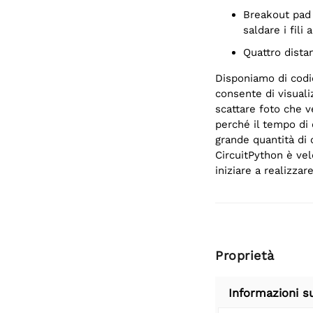
Breakout pad per hardware UART: per esigenze di debug più intense,
saldare i fili
Quattro dista
Disponiamo di codi
consente di visuali
scattare foto che v
perché il tempo di 
grande quantità di 
CircuitPython è vel
iniziare a realizzar
Proprietà
Informazioni s