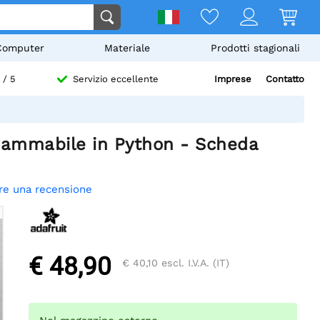
Computer
Materiale
Prodotti stagionali
Imprese
Contatto
/ 5
Servizio eccellente
rammabile in Python - Scheda
re una recensione
€ 48,90
€ 40,10
escl. I.V.A. (IT)