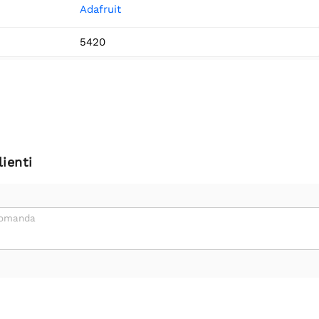
Adafruit
5420
ienti
domanda