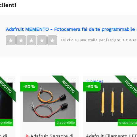
clienti
Adafruit MEMENTO - Fotocamera fai da te programmabile 
★
★
★
★
★
Fai clic su una stella per lasciare la tua r
3 pieces
IDOTTO
RIDOTTO
RIDOTT
-50 %
-50 %
ponibile
disponibile
disponibil
o di
Adafruit Sensore di
Adafruit Filamento LE