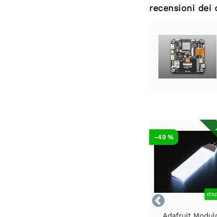
recensioni dei 
R
-49 %
dis

Adafruit Modul