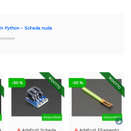
in Python - Scheda nuda
ecensione
O
RIDOTTO
RIDOTTO
-50 %
-50 %
e
disponibile
disponibile

D
Adafruit Scheda
Adafruit Filamento