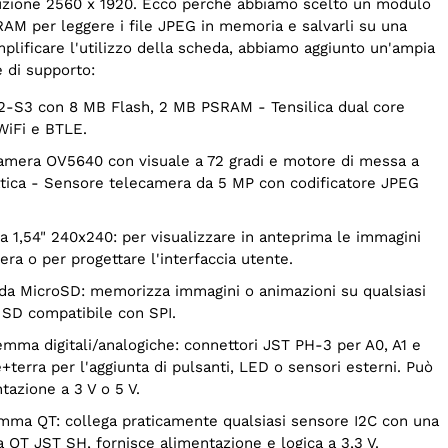
uzione 2560 x 1920. Ecco perché abbiamo scelto un modulo
AM per leggere i file JPEG in memoria e salvarli su una
plificare l'utilizzo della scheda, abbiamo aggiunto un'ampia
 di supporto:
iFi e BTLE.
tica - Sensore telecamera da 5 MP con codificatore JPEG
era o per progettare l'interfaccia utente.
SD compatibile con SPI.
+terra per l'aggiunta di pulsanti, LED o sensori esterni. Può
tazione a 3 V o 5 V.
QT JST SH, fornisce alimentazione e logica a 3,3 V.